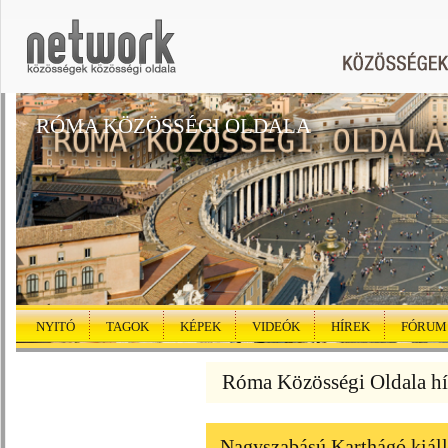
RÓMA KÖZÖSSÉGI OLDALA
NYITÓ
TAGOK
KÉPEK
VIDEÓK
HÍREK
FÓRUM
Róma Közösségi Oldala hí
Nagyszabású Karthágó kiáll