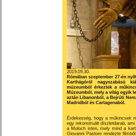
2019.09.30.
Rómában szeptember 27-én nyíl
Karthágóról nagyszabású kiál
múzeumból érkeztek a műkincs
Múzeumból, mely a világ egyik 
aztán Libanonból, a Bejrúti Nem
Madridból és Cartagenaból.
Érdekesség, hogy a műkincsek mel
egy rekonstruált díszletdarab, ami
a Moloch isten, mely mind a karth
Giovanni Pastore rendezte filmbő