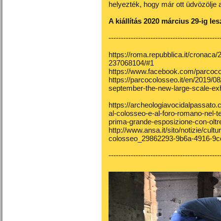
helyezték, hogy már ott üdvözölje a
A kiállítás 2020 március 29-ig les
---------------------------------------------
https://roma.repubblica.it/cronac
237068104/#1
https://www.facebook.com/parcoco
https://parcocolosseo.it/en/2019/0
september-the-new-large-scale-exhi
https://archeologiavocidalpassato.
al-colosseo-e-al-foro-romano-nel-t
prima-grande-esposizione-con-oltre
http://www.ansa.it/sito/notizie/cult
colosseo_29862293-9b6a-4916-9c
---------------------------------------------