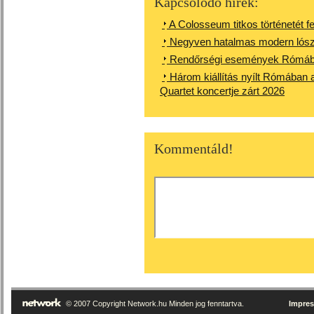
Kapcsolódó hírek:
A Colosseum titkos történetét fed
Negyven hatalmas modern lószo
Rendőrségi események Rómáb
Három kiállítás nyílt Rómában a
Quartet koncertje zárt 2026
Kommentáld!
© 2007 Copyright Network.hu Minden jog fenntartva.
Impre