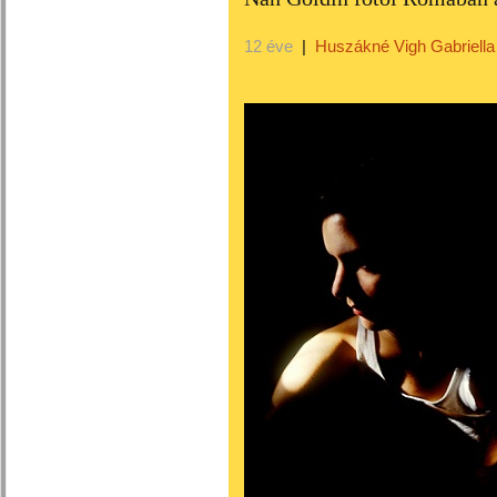
12 éve
|
Huszákné Vigh Gabriella