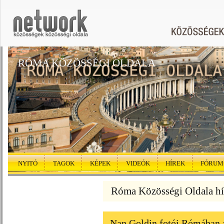
RÓMA KÖZÖSSÉGI OLDALA
NYITÓ
TAGOK
KÉPEK
VIDEÓK
HÍREK
FÓRUM
Róma Közösségi Oldala hí
Nan Goldin fotói Rómában 