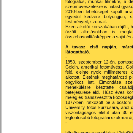
fotográfus, munkái filmekre, a de
szépművészetekre is hatást gyakor
2010-ben lehetőséget kapott ar
egyedül kedvére bolyongjon, 
festményeit, szobrait.
Ezen alkotói korszakában rájött,
őrzött alkotásokban is megtal
összehasonlításképpen a saját és
-
A tavasz első napján, márciu
látogatható.
-
1953. szeptember 12-én, pontosa
Goldin, amerikai fotóművész. Gol
felé, eleinte nyolc millimétere
alkotott. Életének meghatározó pi
öngyilkos lett. Elmondása sz
menekülésre késztette család
beteljesülése elől. Húsz éves kor
meleg és transzvesztita közösségbe
1977-ben iratkozott be a bostoni
University fotós kurzusára, ahol 
viszontagságos életút után 30 é
legfontosabb fotográfiai szakmai dí
-
---------------------------------------------
http://espresso.repubblica.it/foto/2