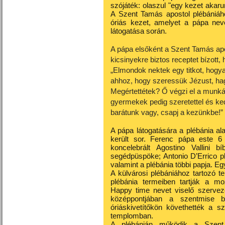
szójáték: olaszul "egy kezet akaru
A Szent Tamás apostol plébániáh
óriás kezet, amelyet a pápa neve
látogatása során.
A pápa elsőként a Szent Tamás apo
kicsinyekre biztos receptet bízott
„Elmondok nektek egy titkot, hogya
ahhoz, hogy szeressük Jézust, hag
Megértettétek? Ő végzi el a munkát
gyermekek pedig szeretettel és ke
barátunk vagy, csapj a kezünkbe!”
A pápa látogatására a plébánia al
került sor. Ferenc pápa este 6
koncelebrált Agostino Vallini 
segédpüspöke; Antonio D’Errico p
valamint a plébánia többi papja. Eg
A külvárosi plébániához tartozó te
plébánia termeiben tartják a mo
Happy time nevet viselő szerveze
középpontjában a szentmise be
óriáskivetítőkön követhették a s
templomban.
A plébánián működik a Szent 