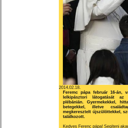
2014.02.18.
Feremc pápa február 16-án, v
lelkipásztori látogatását az
plébánián. Gyermekekkel, hitt
betegekkel, illetve családt
megkeresztelt újszülöttekkel, sz
találkozott.
Kedves Ferenc pápa! Segíteni akaru