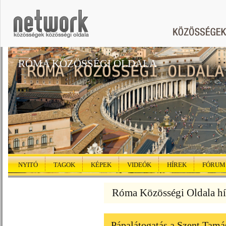
RÓMA KÖZÖSSÉGI OLDALA
NYITÓ
TAGOK
KÉPEK
VIDEÓK
HÍREK
FÓRUM
Róma Közösségi Oldala hí
Pápalátogatás a Szent Tamás