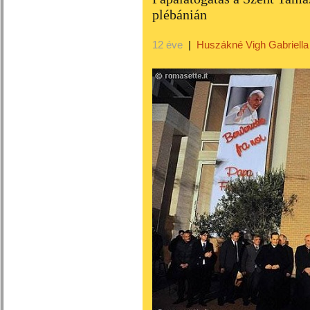
plébánián
12 éve
|
Huszákné Vigh Gabriella