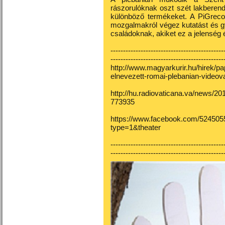
rászorulóknak oszt szét lakberen
különböző termékeket. A PiGreco 
mozgalmakról végez kutatást és gy
családoknak, akiket ez a jelenség é
---------------------------------------------
---------------------------------------------
http://www.magyarkurir.hu/hirek/pa
elnevezett-romai-plebanian-videov
http://hu.radiovaticana.va/n
773935
https://www.facebook.com/52450
type=1&theater
---------------------------------------------
---------------------------------------------