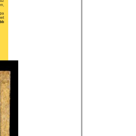
zűz
en,
ápa
pet
ebb