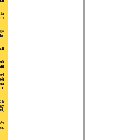
uli
zte
ett
ogy
tó,
őtt
ínű
áni
vel
ból
ano
13.
k a
ogy
al,
 és
lus