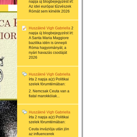
napja
új blogbejegyzést írt:
Az idei európai tűzvészek
Rómát sem kímélik 2026
Huszákné Vigh Gabriella
2
napja
új blogbejegyzést írt:
A Santa Maria Maggiore
bazilika idén is ünnepli
Róma hagyományát, a
nyári havazás csodáját
2026
Huszákné Vigh Gabriella
írta
2 napja
a(z)
Politikai
szelek
fórumtémában:
2. Nemcsak Ceuta van a
fiatal marokkóiak...
Huszákné Vigh Gabriella
írta
2 napja
a(z)
Politikai
szelek
fórumtémában:
Ceuta inváziója után jön
az influencerek