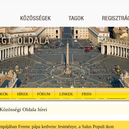
ALA
DEÓK
HÍREK
FÓRUM
LINKEK
FRISS
özösségi Oldala hírei
mpájában Ferenc pápa kedvenc festménye, a Salus Populi ikon