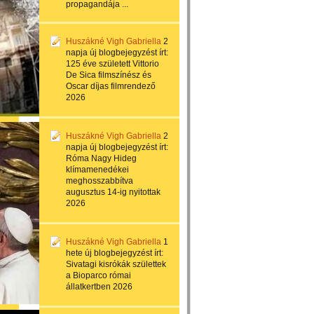
propagandája ...
Huszákné Vigh Gabriella
2
napja
új blogbejegyzést írt:
125 éve született Vittorio
De Sica filmszínész és
Oscar díjas filmrendező
2026
Huszákné Vigh Gabriella
2
napja
új blogbejegyzést írt:
Róma Nagy Hideg
klímamenedékei
meghosszabbítva
augusztus 14-ig nyitottak
2026
Huszákné Vigh Gabriella
1
hete
új blogbejegyzést írt:
Sivatagi kisrókák születtek
a Bioparco római
állatkertben 2026