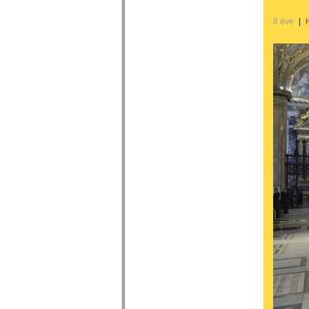
8 éve
|