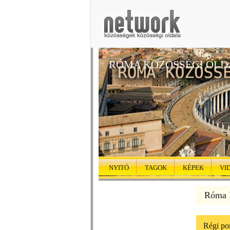
RÓMA KÖZÖSSÉGI OLD
NYITÓ
TAGOK
KÉPEK
VI
Róma K
Régi po