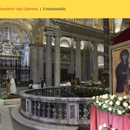
Huszákné Vigh Gabriella
|
0 hozzászólás