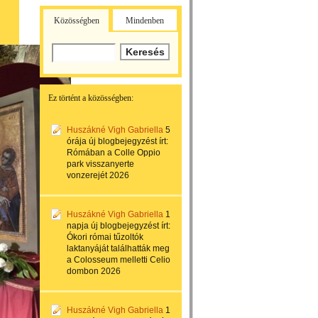
Közösségben
Mindenben
Ez történt a közösségben:
Huszákné Vigh Gabriella
5
órája
új blogbejegyzést írt:
Rómában a Colle Oppio
park visszanyerte
vonzerejét 2026
Huszákné Vigh Gabriella
1
napja
új blogbejegyzést írt:
Ókori római tűzoltók
laktanyáját találhatták meg
a Colosseum melletti Celio
dombon 2026
Huszákné Vigh Gabriella
1