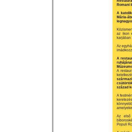
Restaurá
Romani i
A katoli
Mária-áb
legnagyo
Közismert
az ikon 
karjában 
Az egyház
imádkozzo
A restau
ruhájána
Múzeumok
A restau
keletkezé
származi
csütörtö
század kö
A festmén
keretezés
könnyebb 
amelyeke
Az első 
bíborosk
Populi Ro