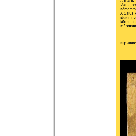
A másik 
Mária, am
németorsz
A Salus 
idején ny
körmenet
másolata
-------------
http://i
-------------