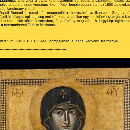
Madonna, amelyhez a pápa különösképpen vonzódik, a Csomókat feloldó S
elyet a bajorországi Augsburg Szent Péter-templomában látott az 1980-as évekb
ági tanulmányai idején.
Populi Romani (a római nép megmentője) elnevezését az ikon az I. Gergely p
újtott állítólagos égi segítség emlékére kapta, amikor egy pestisjárvány idején a ké
ben hordozták körbe a városban, és a járvány megszűnt.
A kegykép leghíres
 a czestochowai Fekete Madonna.
---------------------------------------------------------
nfostart.hu/bulvar/2018/01/25/regi_pompajaban_a_papa_kedvenc_festmenye/
---------------------------------------------------------