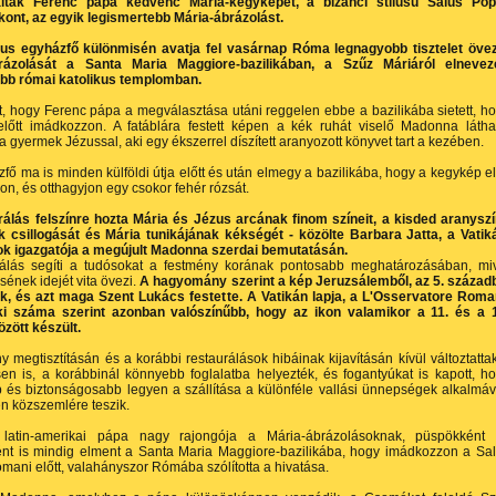
lták Ferenc pápa kedvenc Mária-kegyképét, a bizánci stílusú Salus Pop
kont, az egyik legismertebb Mária-ábrázolást.
kus egyházfő különmisén avatja fel vasárnap Róma legnagyobb tisztelet öve
rázolását a Santa Maria Maggiore-bazilikában, a Szűz Máriáról elnevez
bb római katolikus templomban.
, hogy Ferenc pápa a megválasztása utáni reggelen ebbe a bazilikába sietett, h
előtt imádkozzon. A fatáblára festett képen a kék ruhát viselő Madonna látha
a gyermek Jézussal, aki egy ékszerrel díszített aranyozott könyvet tart a kezében.
fő ma is minden külföldi útja előtt és után elmegy a bazilikába, hogy a kegykép el
n, és otthagyjon egy csokor fehér rózsát.
rálás felszínre hozta Mária és Jézus arcának finom színeit, a kisded aranysz
k csillogását és Mária tunikájának kékségét - közölte Barbara Jatta, a Vatik
 igazgatója a megújult Madonna szerdai bemutatásán.
rálás segíti a tudósokat a festmény korának pontosabb meghatározásában, mi
sének idejét vita övezi.
A hagyomány szerint a kép Jeruzsálemből, az 5. század
k, és azt maga Szent Lukács festette. A Vatikán lapja, a L'Osservatore Rom
ki száma szerint azonban valószínűbb, hogy az ikon valamikor a 11. és a 
zött készült.
y megtisztításán és a korábbi restaurálások hibáinak kijavításán kívül változtatta
en is, a korábbinál könnyebb foglalatba helyezték, és fogantyúkat is kapott, h
és biztonságosabb legyen a szállítása a különféle vallási ünnepségek alkalmáv
n közszemlére teszik.
latin-amerikai pápa nagy rajongója a Mária-ábrázolásoknak, püspökként
ént is mindig elment a Santa Maria Maggiore-bazilikába, hogy imádkozzon a Sa
mani előtt, valahányszor Rómába szólította a hivatása.