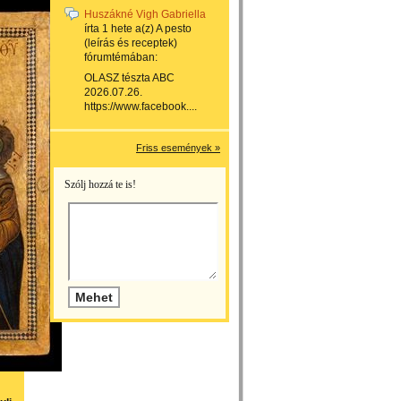
Huszákné Vigh Gabriella
írta
1 hete
a(z)
A pesto
(leírás és receptek)
fórumtémában:
OLASZ tészta ABC
2026.07.26.
https://www.facebook....
Friss események »
Szólj hozzá te is!