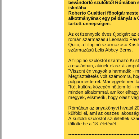
bevándorló szülőktől Rómában szü
iskolába.
Roberto Gualtieri főpolgármeste
alkotmányának egy példányát a 
tartott ünnepségen.
Az öt tizennyolc éves újpolgár: a
román származású Leonardo Paval
Quito, a filippínó származású Kris
származású Lelis Abbey Berns.
A filippínó szülőktől származó Kri
a családban, akinek olasz állampo
"Viszont én vagyok a harmadik - m
Megtiszteltetés volt számomra, ho
polgármesterrel. Már egyetemen ta
"Két kultúra közepén nőttem fel -
minden alkalommal, amikor elhagy
megyek, elismerik, hogy olasz va
Rómában az anyakönyvi hivatal 202
külföldi él, ami az összes lakossá
A külföldi szülőktől születettek 
töltötte be a 18. életévét.
---------------------------------------------