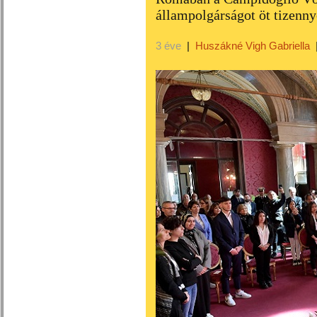
állampolgárságot öt tizenny
3 éve
|
Huszákné Vigh Gabriella