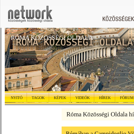
RÓMA KÖZÖSSÉGI OLDALA
NYITÓ
TAGOK
KÉPEK
VIDEÓK
HÍREK
FÓRUM
Róma Közösségi Oldala hí
Rómában a Campidoglio Vör