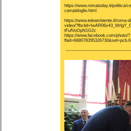
https://www.romatoday.it/politica/ce
campidoglio.html
https://www.teleambiente.it/roma-di
video/?fbclid=IwAR06x43_Mrlg
tFufVoOpN1G2c
https://www.facebook.com/photo/?
fbid=668078395326730&set=pcb.
---------------------------------------------