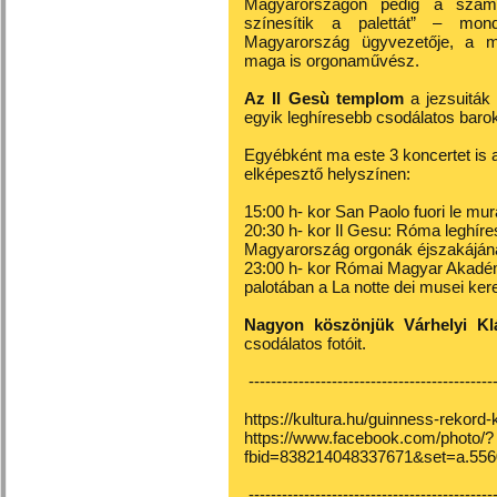
Magyarországon pedig a számt
színesítik a palettát” – mon
Magyarország ügyvezetője, a m
maga is orgonaművész.
Az Il Gesù templom
a jezsuitá
egyik leghíresebb csodálatos bar
Egyébként ma este 3 koncertet i
elképesztő helyszínen:
15:00 h- kor San Paolo fuori le m
20:30 h- kor Il Gesu: Róma leghí
Magyarország orgonák éjszakájána
23:00 h- kor Római Magyar Akadémi
palotában a La notte dei musei kere
Nagyon köszönjük Várhelyi Kl
csodálatos fotóit.
---------------------------------------------
https://kultura.hu/guinness-rekord-
https://www.facebook.com/photo/?
fbid=838214048337671&set=a.55
---------------------------------------------