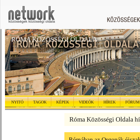
RÓMA KÖZÖSSÉGI OLDALA
NYITÓ
TAGOK
KÉPEK
VIDEÓK
HÍREK
FÓRUM
Róma Közösségi Oldala hí
Rómában az Orgonák éjszak