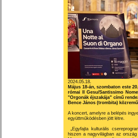
2024.05.18.
Május 18-án, szombaton este 20
római Il Gesu/Santissimo Nome
"Orgonák éjszakája" című rende
Bence János (trombita) közremű
A koncert, amelyre a belépés ing
együttműködésben jött létre.
„Egyfajta kulturális csereprogr
hiszen a nagyvilágban az ország 