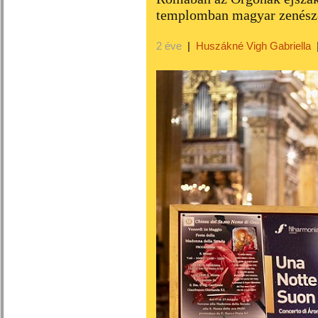
templomban magyar zenésze
2 éve
|
Huszákné Vigh Gabriella