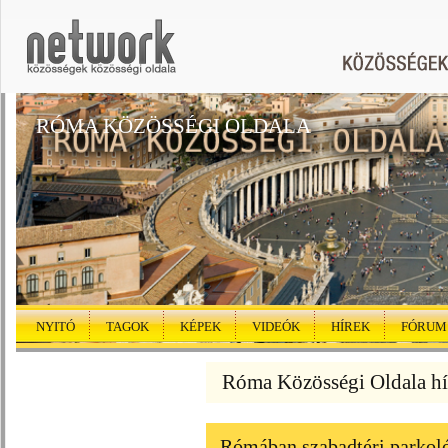
RÓMA KÖZÖSSÉGI OLDALA
NYITÓ
TAGOK
KÉPEK
VIDEÓK
HÍREK
FÓRUM
Róma Közösségi Oldala hí
Rómában szabadtéri parkoló 