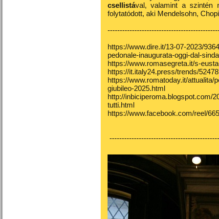
csellistá
val, valamint a szintén 
folytatódott, aki Mendelsohn, Chopi
---------------------------------------------
https://www.dire.it/13-07-2023/93
pedonale-inaugurata-oggi-dal-sindac
https://www.romasegreta.it/s-eusta
https://it.italy24.press/trends/5247
https://www.romatoday.it/attualita
giubileo-2025.html
http://inbiciperoma.blogspot.com/2
tutti.html
https://www.facebook.com/reel/6
---------------------------------------------