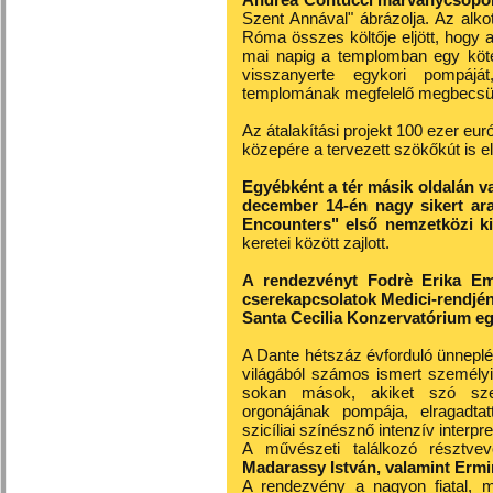
Szent Annával" ábrázolja. Az alko
Róma összes költője eljött, hogy 
mai napig a templomban egy kötet
visszanyerte egykori pompájá
templomának megfelelő megbecsül
Az átalakítási projekt 100 ezer euró
közepére a tervezett szökőkút is e
Egyébként a tér másik oldalán va
december 14-én nagy sikert ar
Encounters" első nemzetközi ki
keretei között zajlott.
A rendezvényt Fodrè Erika Em
cserekapcsolatok Medici-rendjén
Santa Cecilia Konzervatórium eg
A Dante hétszáz évforduló ünnepl
világából számos ismert személyi
sokan mások, akiket szó sze
orgonájának pompája, elragadtatt
szicíliai színésznő intenzív interpre
A művészeti találkozó résztve
Madarassy István, valamint Ermi
A rendezvény a nagyon fiatal, 