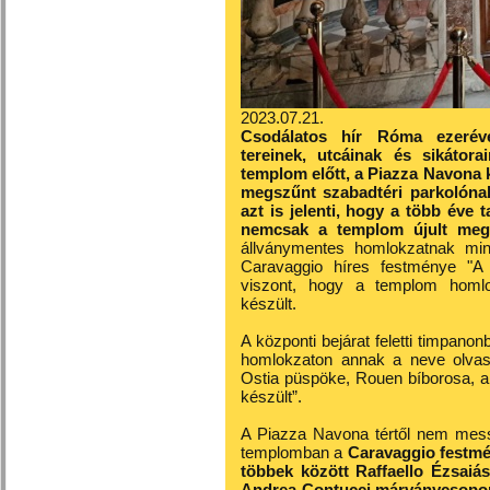
2023.07.21.
Csodálatos hír Róma ezeréve
tereinek, utcáinak és sikátor
templom előtt, a Piazza Navona 
megszűnt szabadtéri parkolónak 
azt is jelenti, hogy a több éve
nemcsak a templom újult meg
állványmentes homlokzatnak min
Caravaggio híres festménye "A 
viszont, hogy a templom homl
készült.
A központi bejárat feletti timpanon
homlokzaton annak a neve olvashat
Ostia püspöke, Rouen bíborosa, 
készült”.
A Piazza Navona tértől nem mess
templomban a
Caravaggio festmé
többek között Raffaello Ézsaiá
Andrea Contucci márványcsopor