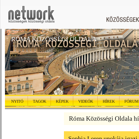
RÓMA KÖZÖSSÉGI OLDALA
NYITÓ
TAGOK
KÉPEK
VIDEÓK
HÍREK
FÓRUM
Róma Közösségi Oldala hí
Sophia Loren unokája igazi