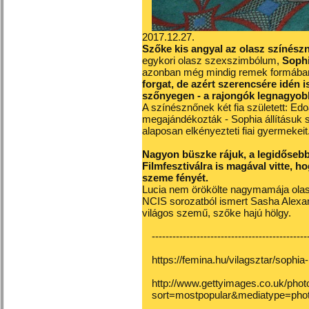
2017.12.27.
Szőke kis angyal az olasz színész
egykori olasz szexszimbólum,
Soph
azonban még mindig remek formában
forgat, de azért szerencsére idén 
szőnyegen - a rajongók legnagyob
A színésznőnek két fia született: Edo
megajándékozták - Sophia állításuk 
alaposan elkényezteti fiai gyermekeit
Nagyon büszke rájuk, a legidősebb 
Filmfesztiválra is magával vitte, h
szeme fényét.
Lucia nem örökölte nagymamája olasz
NCIS sorozatból ismert Sasha Alexand
világos szemű, szőke hajú hölgy.
---------------------------------------------
https://femina.hu/vilagsztar/sophia-
http://www.gettyimages.co.uk/phot
sort=mostpopular&mediatype=ph