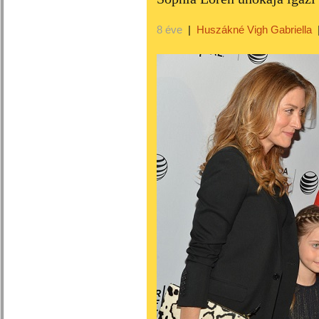
8 éve
|
Huszákné Vigh Gabriella