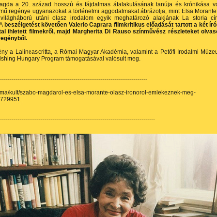
gda a 20. század hosszú és fájdalmas átalakulásának tanúja és krónikása vo
mű regénye ugyanazokat a történelmi aggodalmakat ábrázolja, mint Elsa Morante
világháború utáni olasz irodalom egyik meghatározó alakjának La storia c
 A
beszélgetést követően Valerio Caprara filmkritikus előadását tartott a két ír
tal ihletett filmekről, majd Margherita Di Rauso színművész részleteket olvas
 regényből.
ny a Lalineascritta, a Római Magyar Akadémia, valamint a Petőfi Irodalmi Múz
lishing Hungary Program támogatásával valósult meg.
----------------------------------------------------------------------------
ir.ma/kult/szabo-magdarol-es-elsa-morante-olasz-ironorol-emlekeznek-meg-
/729951
---------------------------------------------------------------------------------