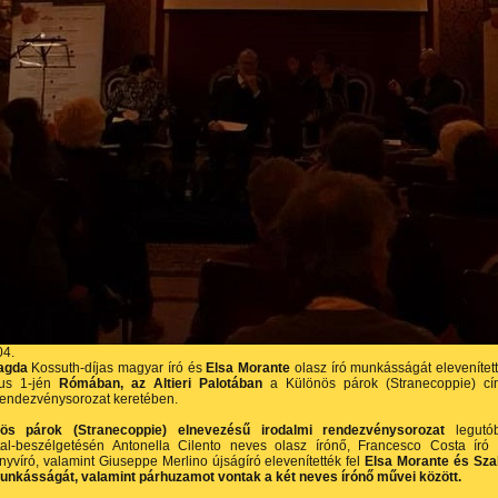
04.
agda
Kossuth-díjas magyar író és
Elsa Morante
olasz író munkásságát elevenítet
ius 1-jén
Rómában, az Altieri Palotában
a Különös párok (Stranecoppie) c
rendezvénysorozat keretében.
ös párok (Stranecoppie) elnevezésű irodalmi rendezvénysorozat
legutó
tal-beszélgetésén Antonella Cilento neves olasz írónő, Francesco Costa író
nyvíró, valamint Giuseppe Merlino újságíró elevenítették fel
Elsa Morante és Sz
nkásságát, valamint párhuzamot vontak a két neves írónő művei között.