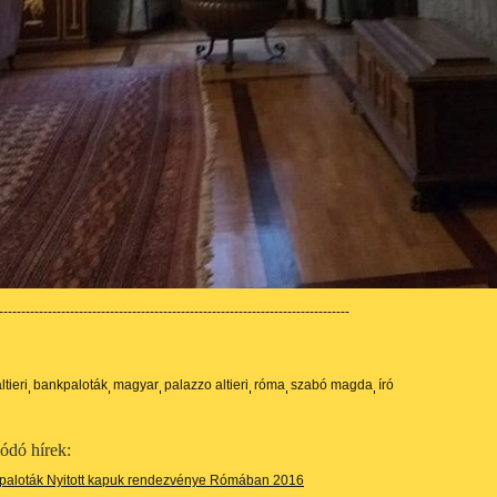
-------------------------------------------------------------------------------
ltieri
bankpaloták
magyar
palazzo altieri
róma
szabó magda
író
ódó hírek:
paloták Nyitott kapuk rendezvénye Rómában 2016