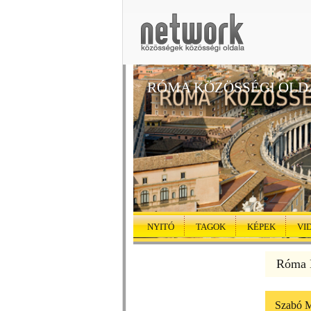
RÓMA KÖZÖSSÉGI OLD
NYITÓ
TAGOK
KÉPEK
VI
Róma K
Szabó M