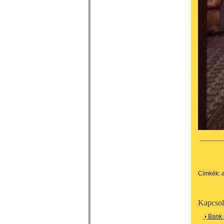
------------
Címkék:
a
Kapcsol
Bank 