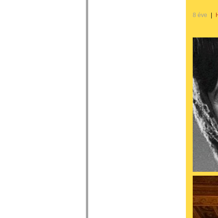
8 éve
|