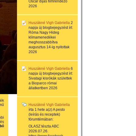
Oscar díjas filmrendező
2026
Huszákné Vigh Gabriella
2
napja
új blogbejegyzést írt:
Róma Nagy Hideg
klímamenedékei
meghosszabbítva
augusztus 14-ig nyitottak
2026
Huszákné Vigh Gabriella
6
napja
új blogbejegyzést írt:
Sivatagi kisrókák születtek
a Bioparco római
állatkertben 2026
ték
ímű
Huszákné Vigh Gabriella
írta
1 hete
a(z)
A pesto
(leírás és receptek)
bbi
fórumtémában:
 és
abó
OLASZ tészta ABC
2026.07.26.