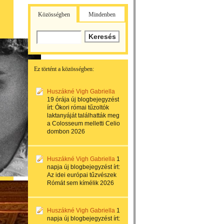
Közösségben
Mindenben
Ez történt a közösségben:
Huszákné Vigh Gabriella
19 órája
új blogbejegyzést
írt:
Ókori római tűzoltók
laktanyáját találhatták meg
a Colosseum melletti Celio
dombon 2026
Huszákné Vigh Gabriella
1
napja
új blogbejegyzést írt:
Az idei európai tűzvészek
Rómát sem kímélik 2026
Huszákné Vigh Gabriella
1
napja
új blogbejegyzést írt: