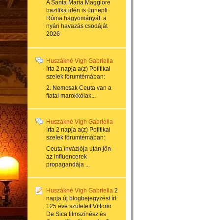
A Santa Maria Maggiore
bazilika idén is ünnepli
Róma hagyományát, a
nyári havazás csodáját
2026
Huszákné Vigh Gabriella
írta
2 napja
a(z)
Politikai
szelek
fórumtémában:
2. Nemcsak Ceuta van a
fiatal marokkóiak...
Huszákné Vigh Gabriella
írta
2 napja
a(z)
Politikai
szelek
fórumtémában:
Ceuta inváziója után jön
az influencerek
propagandája ...
Huszákné Vigh Gabriella
2
napja
új blogbejegyzést írt:
125 éve született Vittorio
De Sica filmszínész és