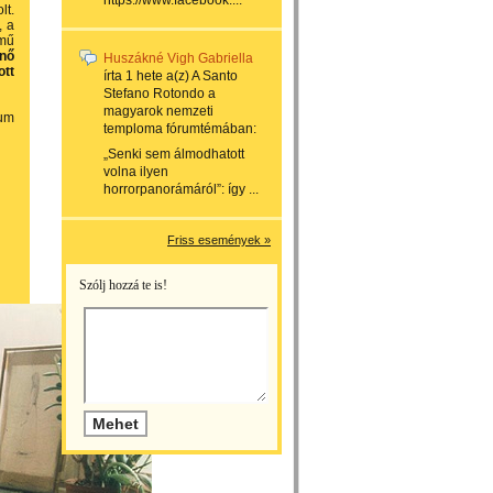
https://www.facebook....
lt.
, a
ímű
ónő
Huszákné Vigh Gabriella
ott
írta
1 hete
a(z)
A Santo
Stefano Rotondo a
magyarok nemzeti
eum
temploma
fórumtémában:
„Senki sem álmodhatott
volna ilyen
horrorpanorámáról”: így ...
Friss események »
Szólj hozzá te is!