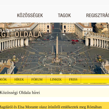
ALA
DEÓK
HÍREK
FÓRUM
LINKEK
FRISS
özösségi Oldala hírei
agdáról és Elsa Morante olasz írónőről emlékeztek meg Rómában