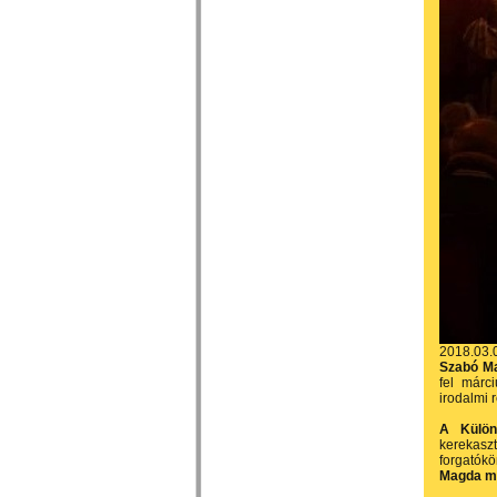
2018.03.
Szabó M
fel márc
irodalmi 
A Külön
kerekasz
forgatókö
Magda mu