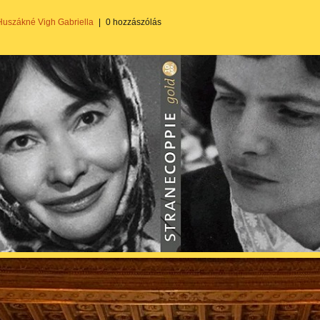
Huszákné Vigh Gabriella
|
0 hozzászólás