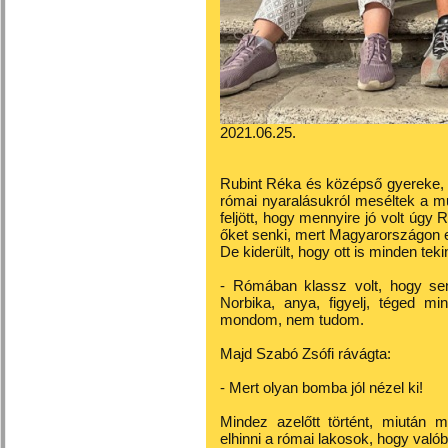
2021.06.25.
Rubint Réka és középső gyereke, 
római nyaralásukról meséltek a m
feljött, hogy mennyire jó volt úgy
őket senki, mert Magyarországon 
De kiderült, hogy ott is minden teki
- Rómában klassz volt, hogy se
Norbika, anya, figyelj, téged m
mondom, nem tudom.
Majd Szabó Zsófi rávágta:
- Mert olyan bomba jól nézel ki!
Mindez azelőtt történt, miután 
elhinni a római lakosok, hogy val