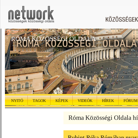
RÓMA KÖZÖSSÉGI OLDALA
NYITÓ
TAGOK
KÉPEK
VIDEÓK
HÍREK
FÓRUM
Róma Közösségi Oldala hí
Rubint Réka Rómában nyaral