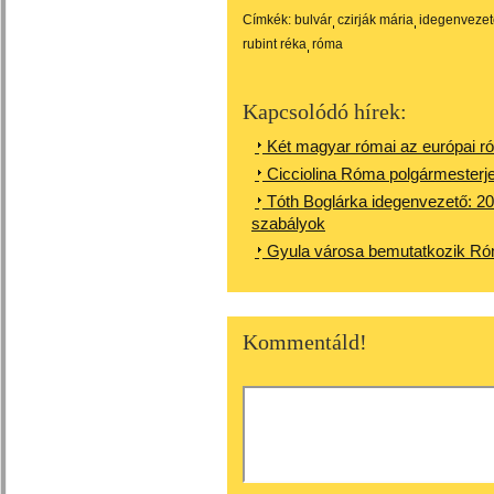
Címkék:
bulvár
czirják mária
idegenvezet
rubint réka
róma
Kapcsolódó hírek:
Két magyar római az európai ró
Cicciolina Róma polgármesterjelö
Tóth Boglárka idegenvezető: 20
szabályok
Gyula városa bemutatkozik R
Kommentáld!