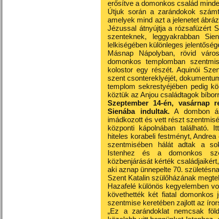
erősítve a domonkos család minden
Útjuk során a zarándokok számta
amelyek mind azt a jelenetet ábrá
Jézussal átnyújtja a rózsafüzér
szenteknek, leggyakrabban Sie
lelkiségében különleges jelentősé
Másnap Nápolyban, rövid váro
domonkos templomban szentmisé
kolostor egy részét. Aquinói Sze
szent csontereklyéjét, dokumentum
templom sekrestyéjében pedig körb
köztük az Anjou családtagok bíborra
Szeptember 14-én, vasárnap re
Sienába indultak.
A dombon áll
imádkozott és vett részt szentmisén
központi kápolnában található. I
hiteles korabeli festményt, Andrea 
szentmisében hálát adtak a sok
Istenhez és a domonkos sze
közbenjárását kérték családjaikért
aki aznap ünnepelte 70. születésna
Szent Katalin szülőházának megtek
Hazafelé különös kegyelemben volt
követhették két fiatal domonkos j
szentmise keretében zajlott az íro
„Ez a zarándoklat nemcsak földra