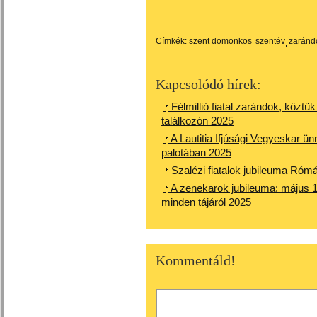
Címkék:
szent domonkos
szentév
zaránd
Kapcsolódó hírek:
Félmillió fiatal zarándok, közt
találkozón 2025
A Lautitia Ifjúsági Vegyeskar ü
palotában 2025
Szalézi fiatalok jubileuma Róm
A zenekarok jubileuma: május 1
minden tájáról 2025
Kommentáld!