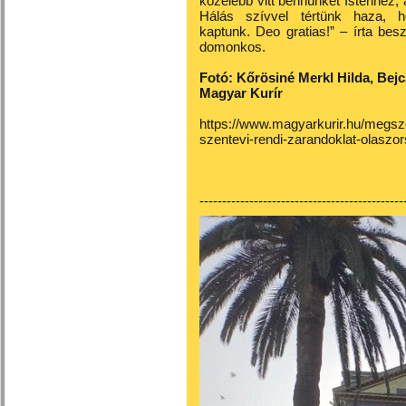
közelebb vitt bennünket Istenhez
Hálás szívvel tértünk haza, h
kaptunk. Deo gratias!” – írta bes
domonkos.
Fotó: Kőrösiné Merkl Hilda, Bejc
Magyar Kurír
https://www.magyarkurir.hu/megsz
szentevi-rendi-zarandoklat-olaszo
---------------------------------------------