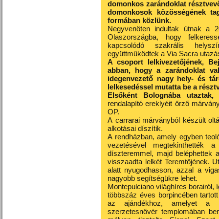
domonkos zarándoklat résztvevői.
domonkosok közösségének tagj
formában közlünk.
Negyvenöten indultak útnak a 2
Olaszországba, hogy felkeres
kapcsolódó szakrális helysz
együttműködtek a Via Sacra utazási
A csoport lelkivezetőjének, B
abban, hogy a zarándoklat v
idegenvezető nagy hely- és tár
lelkesedéssel mutatta be a résztv
Elsőként Bolognába utaztak,
a
rendalapító ereklyéit őrző márvány
OP.
A carrarai márványból készült ol
alkotásai díszítik.
A rendházban, amely egyben teoló
vezetésével megtekinthették 
díszteremmel, majd beléphettek a
visszaadta lelkét Teremtőjének. U
alatt nyugodhasson, azzal a vig
nagyobb segítségükre lehet.
Montepulciano világhíres borairól, í
többszáz éves borpincében tartot
az ajándékhoz, amelyet a 
szerzetesnővér templomában bemu