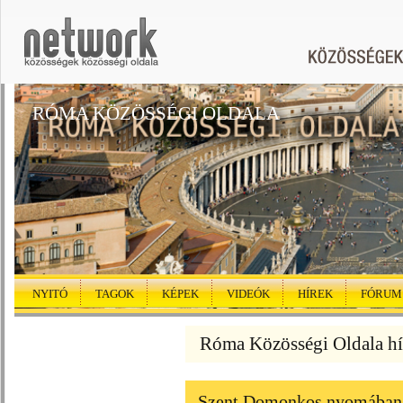
RÓMA KÖZÖSSÉGI OLDALA
NYITÓ
TAGOK
KÉPEK
VIDEÓK
HÍREK
FÓRUM
Róma Közösségi Oldala hí
Szent Domonkos nyomában 