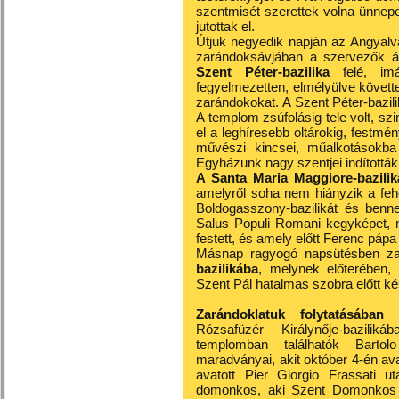
szentmisét szerettek volna ünnep
jutottak el.
Útjuk negyedik napján az Angyalvárt
zarándoksávjában a szervezők ált
Szent Péter-bazilika
felé, i
fegyelmezetten, elmélyülve követte 
zarándokokat. A Szent Péter-bazil
A templom zsúfolásig tele volt, szin
el a leghíresebb oltárokig, festmé
művészi kincsei, műalkotásokba 
Egyházunk nagy szentjei indították
A Santa Maria Maggiore-bazili
amelyről soha nem hiányzik a fe
Boldogasszony-bazilikát és benne
Salus Populi Romani kegyképet, 
festett, és amely előtt Ferenc pápa
Másnap ragyogó napsütésben za
bazilikába
, melynek előterében, 
Szent Pál hatalmas szobra előtt ké
Zarándoklatuk folytatásában 
Rózsafüzér Királynője-bazili
templomban találhatók Barto
maradványai, akit október 4-én av
avatott Pier Giorgio Frassati u
domonkos, aki Szent Domonkos ú