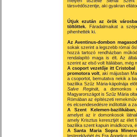
mélyen tisztelte Sienai Szent
társvédőszentje, aki gyakran elláto
Útjuk ezután az örök városba
töltöttek.
Fáradalmaikat a szépen
pihenhették ki.
Az Aventinus-dombon magasodó
sokak szerint a legszebb római ősk
hozzá tartozó rendházban működi
rendalapító maga is élt. Az álta
szerint az első volt Itáliában, még 
A csoport vezetője itt Cristobal
promotora volt
, aki májusban Mag
a csoportot, bemutatva nekik a baz
bazilika Szűz Mária-kápolnája el
Salve Reginá
t, a domonkos c
Magyarországot is Szűz Mária olta
Rómában az építészeti remekművek
és elcsendesedésre indították a z
A Szent Kelemen-bazilikába
amelyet az ír domonkosok látnak 
amely Krisztus keresztjét az élet 
bazilika szent kapuin imádkozva, é
A Santa Maria Sopra Minerv
testereklyéjét és Fra Angelico dom