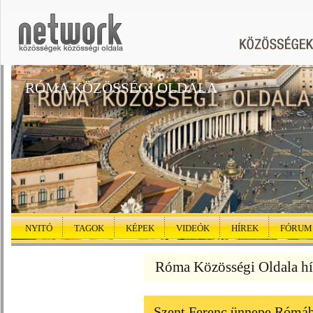
RÓMA KÖZÖSSÉGI OLDALA
NYITÓ
TAGOK
KÉPEK
VIDEÓK
HÍREK
FÓRUM
Róma Közösségi Oldala hí
Szent Ferenc ünnepe Rómáb