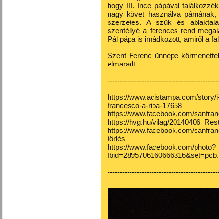
hogy III. Ince pápával találkozzé
nagy követ használva párnának,
szerzetes. A szűk és ablaktala
szentéllyé a ferences rend megalap
Pál pápa is imádkozott, amiről a fa
Szent Ferenc ünnepe körmenettel z
elmaradt.
---------------------------------------------
https://www.acistampa.com/story/i-l
francesco-a-ripa-17658
https://www.facebook.com/sanfra
https://hvg.hu/vilag/20140406_Res
https://www.facebook.com/sanfra
törlés
https://www.facebook.com/photo?
fbid=2895706160666316&set=pcb
---------------------------------------------