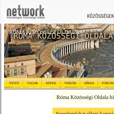
RÓMA KÖZÖSSÉGI OLDALA
NYITÓ
TAGOK
KÉPEK
VIDEÓK
HÍREK
FÓRUM
Róma Közösségi Oldala hí
Szerelemlakat elleni kamp