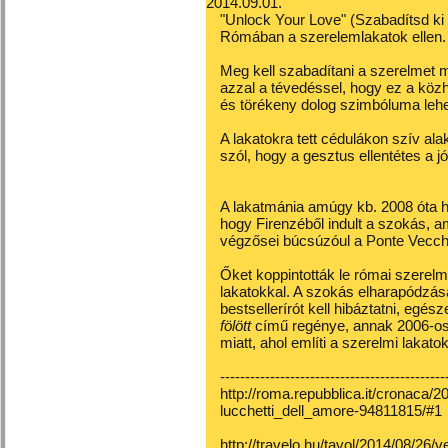
2014.09.01.
"Unlock Your Love" (Szabadítsd ki
Rómában a szerelemlakatok ellen.
Meg kell szabadítani a szerelmet mi
azzal a tévedéssel, hogy ez a közh
és törékeny dolog szimbóluma lehe
A lakatokra tett cédulákon
szív alak
szól, hogy a gesztus ellentétes a 
A lakatmánia amúgy kb. 2008 óta ha
hogy Firenzéből indult a szokás, a
végzősei búcsúzóul a Ponte Vecchio 
Őket koppintották le római szerelme
lakatokkal. A szokás elharapódzás
bestsellerírót kell hibáztatni, egé
fölött
című regénye, annak 2006-os f
miatt, ahol említi a szerelmi lakatok
---------------------------------------------
http://roma.repubblica.it/cronaca/
lucchetti_dell_amore-94811815/#1
http://travelo.hu/tavol/2014/08/26/