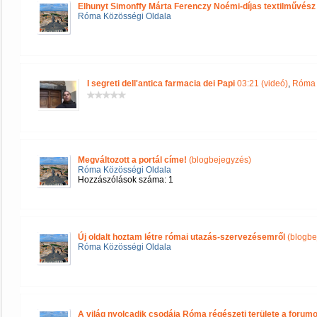
Elhunyt Simonffy Márta Ferenczy Noémi-díjas textilművész
Róma Közösségi Oldala
I segreti dell'antica farmacia dei Papi
03:21 (videó)
,
Róma 
Megváltozott a portál címe!
(blogbejegyzés)
Róma Közösségi Oldala
Hozzászólások száma: 1
Új oldalt hoztam létre római utazás-szervezésemről
(blogbe
Róma Közösségi Oldala
A világ nyolcadik csodája Róma régészeti területe a forum