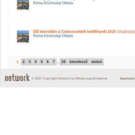
Róma Közösségi Oldala
Élő közvetítés a Colosseumból holdfénynél 2020
(blogbejeg
Róma Közösségi Oldala
1
2
3
4
5
6
7
...
26
következő
utolsó
© 2007 Copyright Network.hu Minden jog fenntartva.
Impress