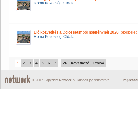
Róma Közösségi Oldala
Élő közvetítés a Colosseumból holdfénynél 2020
(blogbejeg
Róma Közösségi Oldala
1
2
3
4
5
6
7
...
26
következő
utolsó
© 2007 Copyright Network.hu Minden jog fenntartva.
Impress