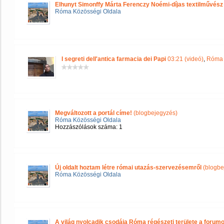
Elhunyt Simonffy Márta Ferenczy Noémi-díjas textilművész
Róma Közösségi Oldala
I segreti dell'antica farmacia dei Papi
03:21 (videó)
,
Róma 
Megváltozott a portál címe!
(blogbejegyzés)
Róma Közösségi Oldala
Hozzászólások száma: 1
Új oldalt hoztam létre római utazás-szervezésemről
(blogbe
Róma Közösségi Oldala
A világ nyolcadik csodája Róma régészeti területe a forum