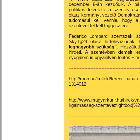
december 8-án kezdődik. A pár
politikus felvetette a szentév es
olasz kormányt vezető Demokrata 
tudomásul kell vennie, hogy a d
szentévet fel kell függeszteni.
Federico Lombardi szentszéki s
SkyTg24 olasz hírtelevíziónak
legnagyobb szükség”
. Hozzátet
hirdeti. A szentévben kiemelt le
nyugalom is ugyanilyen fontos – m
---------------------------------------------
http://mno.hu/kulfold/ferenc-papa
1314012
---------------------------------------------
http://www.magyarkurir.hu/hirek/va
irgalmassag-szenteve#lightbox[%
---------------------------------------------