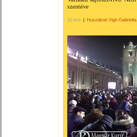
szentéve
10 éve
|
Huszákné Vigh Gabriella