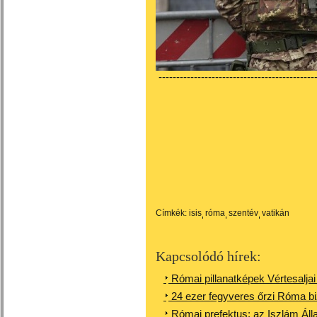
---------------------------------------------
Címkék:
isis
róma
szentév
vatikán
Kapcsolódó hírek:
Római pillanatképek Vértesaljai 
24 ezer fegyveres őrzi Róma b
Római prefektus: az Iszlám Álla