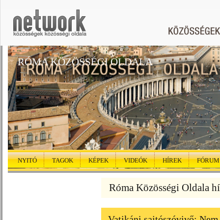
RÓMA KÖZÖSSÉGI OLDALA
NYITÓ
TAGOK
KÉPEK
VIDEÓK
HÍREK
FÓRUM
Róma Közösségi Oldala hí
Vatikáni sajtószóvivő: Nem