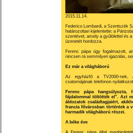
2015.11.14.
Federico Lombardi, a Szentszék S
határozottan kijelentette: a Párizs
szentévet, amely a gyűlölettel és
üzenetét hordozza.
Ferenc pápa úgy fogalmazott, am
nincsen rá semmilyen igazolás, se
Ez már a világháború
Az egyházfő a TV2000-nek, az
csatornájának telefonon nyilatkozot
Ferenc pápa hangsúlyozta, h
fájdalommal töltötték el”. Azt 
áldozatok családtagjaiért, akik
francia fővárosban történtek a 
harmadik világháború részei.
A béke éve
A Ferenc pápa által meghirdetet