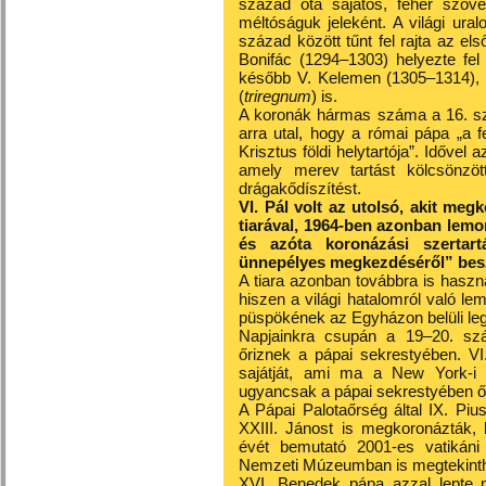
század óta sajátos, fehér szövet
méltóságuk jeleként. A világi ura
század között tűnt fel rajta az el
Bonifác (1294–1303) helyezte fel
később V. Kelemen (1305–1314), 
(
triregnum
) is.
A koronák hármas száma a 16. szá
arra utal, hogy a római pápa „a f
Krisztus földi helytartója”. Idővel 
amely merev tartást kölcsönzöt
drágakődíszítést.
VI. Pál volt az utolsó, akit me
tiarával, 1964-ben azonban lemon
és azóta koronázási szertart
ünnepélyes megkezdéséről” bes
A tiara azonban továbbra is haszn
hiszen a világi hatalomról való 
püspökének az Egyházon belüli leg
Napjainkra csupán a 19–20. száz
őriznek a pápai sekrestyében. VI
sajátját, ami ma a New York-i 
ugyancsak a pápai sekrestyében ő
A Pápai Palotaőrség által IX. Pi
XXIII. Jánost is megkoronázták, 
évét bemutató 2001-es vatikáni 
Nemzeti Múzeumban is megtekinthe
XVI. Benedek pápa azzal lepte 