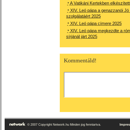
A Vatikáni Kertekben elkészítet
XIV. Leó pápa a genazzanói Jó
szolgálatáért 2025
XIV. Leó pápa címere 2025
XIV. Leó pápa megkezdte a róma
sírjánál járt 2025
Kommentáld!
© 2007 Copyright Network.hu Minden jog fenntartva.
Impre