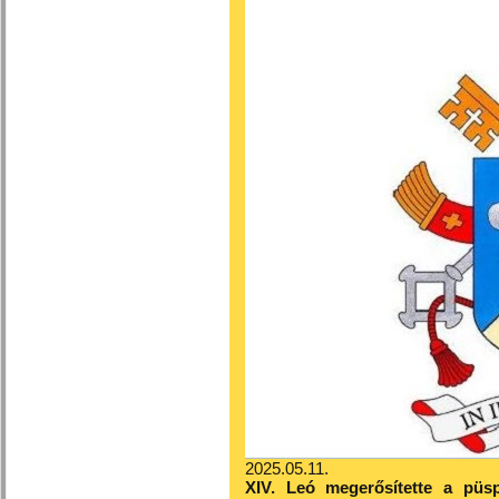
2025.05.11.
XIV. Leó megerősítette a püsp