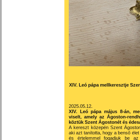
XIV. Leó pápa mellkeresztje Sze
2025.05.12.
XIV. Leó pápa május 8-án, meg
viselt, amely az Ágoston-rendh
köztük Szent Ágostonét és édesa
A kereszt közepén Szent Ágoston
aki azt tanította, hogy a benső élet 
és értelemmel fogadjuk be az