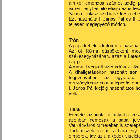
amikor lemondott számos addigi páp
ismert, enyhén előrehajló ezüstfesz
Scorzelli olasz szobrász készített
Ezt használta I. János Pál és II.
teljesen megegyező módon.
Trón
A pápa kétféle alkalommal használ
Az őt Róma püspökeként megill
székesegyházában, azaz a Laterán
napig.
A másutt végzett szertartások alk
A kihallgatásokon használt trón
függvényében: az egyszerű k
márványtrónuson át a lépcsős eme
I. János Pál idejéig használatos h
volt.
Tiara
Eredete az idők homályába vész
azonban nemcsak a pápai jel
Vatikánváros címerében is szerepe
Történészek szerint a tiara egy 
emberek, így az uralkodók viselet