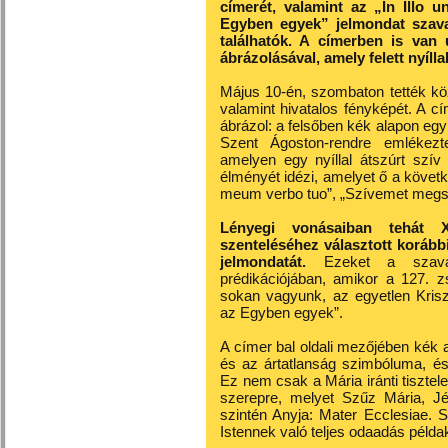
címerét, valamint az „In Illo
Egyben egyek” jelmondat szava
találhatók. A címerben is van
ábrázolásával, amely felett nyíllal
Május 10-én, szombaton tették kö
valamint hivatalos fényképét. A c
ábrázol: a felsőben kék alapon egy f
Szent Ágoston-rendre emlékezt
amelyen egy nyíllal átszúrt szí
élményét idézi, amelyet ő a követ
meum verbo tuo”, „Szívemet megse
Lényegi vonásaiban tehát 
szenteléséhez választott korábbi
jelmondatát.
Ezeket a szava
prédikációjában, amikor a 127. z
sokan vagyunk, az egyetlen Kris
az Egyben egyek”.
A címer bal oldali mezőjében kék al
és az ártatlanság szimbóluma, é
Ez nem csak a Mária iránti tisztele
szerepre, melyet Szűz Mária, J
szintén Anyja: Mater Ecclesiae. 
Istennek való teljes odaadás példa