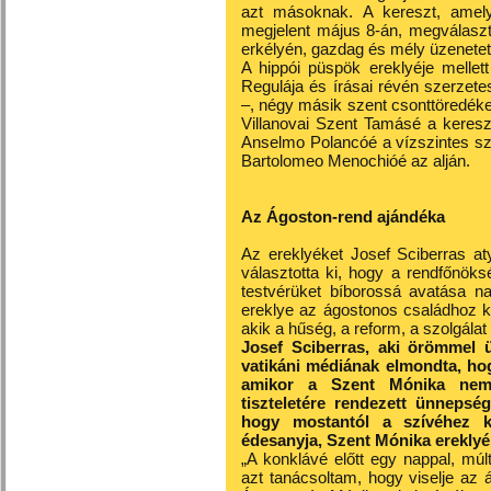
azt másoknak. A kereszt, amely
megjelent május 8-án, megválaszt
erkélyén, gazdag és mély üzenetet
A hippói püspök ereklyéje mellett
Regulája és írásai révén szerzetes
–, négy másik szent csonttöredékei
Villanovai Szent Tamásé a keresz
Anselmo Polancóé a vízszintes szá
Bartolomeo Menochióé az alján.
Az Ágoston-rend ajándéka
Az ereklyéket Josef Sciberras at
választotta ki, hogy a rendfőnök
testvérüket bíborossá avatása n
ereklye az ágostonos családhoz k
akik a hűség, a reform, a szolgála
Josef Sciberras, aki örömmel 
vatikáni médiának elmondta, ho
amikor a Szent Mónika nemz
tiszteletére rendezett ünnepség
hogy mostantól a szívéhez k
édesanyja, Szent Mónika ereklyéi
„A konklávé előtt egy nappal, mú
azt tanácsoltam, hogy viselje az 