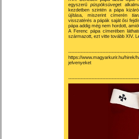
egyszerű
püspöksüveg
et alkalm
kezdetben szintén a pápa kizáról
újítása, miszerint címerén
ti
visszatérés a pápák saját ősi fejd
pápa addig még nem hordott, amiót
A Ferenc pápa címerében láthat
származott, ezt vitte tovább XIV. L
---------------------------------------------
https://www.magyarkurir.hu/hirek/
jelvenyeket
---------------------------------------------