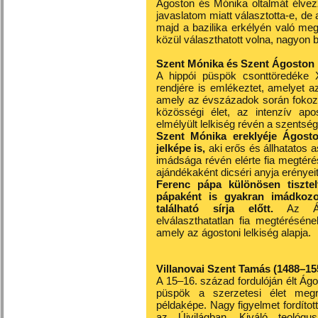
Ágoston és Mónika oltalmát élve
javaslatom miatt választotta-e, de 
majd a bazilika erkélyén való megj
közül választhatott volna, nagyon 
Szent Mónika és Szent Ágoston
A hippói püspök csonttöredéke 
rendjére is emlékeztet, amelyet a
amely az évszázadok során fokozat
közösségi élet, az intenzív ap
elmélyült lelkiség révén a szentsé
Szent Mónika ereklyéje Ágosto
jelképe is,
aki erős és állhatatos a
imádsága révén elérte fia megtér
ajándékaként dicséri anyja erényeit
Ferenc pápa különösen tiszte
pápaként is gyakran imádkozo
található sírja előtt.
Az Ágo
elválaszthatatlan fia megtérésén
amely az ágostoni lelkiség alapja.
Villanovai Szent Tamás (1488–15
A 15–16. század fordulóján élt Ágo
püspök a szerzetesi élet megre
példaképe. Nagy figyelmet fordíto
az Újvilágban. Kiváló teológ