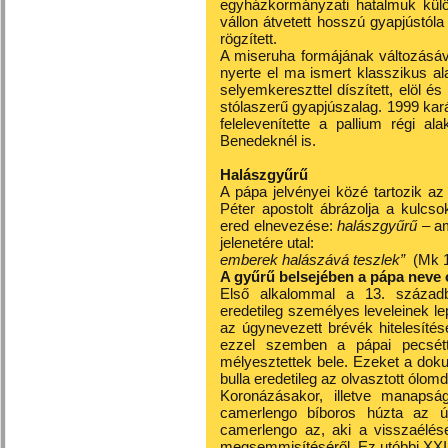
egyházkormányzati hatalmuk külön
vállon átvetett hosszú gyapjústóla
rögzített.
A miseruha formájának változásáva
nyerte el ma ismert klasszikus ala
selyemkereszttel díszített, elöl 
stólaszerű gyapjúszalag. 1999 kar
felelevenítette a pallium régi ala
Benedeknél is.
Halászgyűrű
A pápa jelvényei közé tartozik 
Péter apostolt ábrázolja a kulcsok
ered elnevezése:
halászgyűrű –
a
jelenetére utal:
emberek halászává teszlek”
(Mk 1
A gyűrű belsejében a pápa neve 
Első alkalommal a 13. századb
eredetileg személyes leveleinek le
az úgynevezett brévék hitelesíté
ezzel szemben a pápai pecsétte
mélyesztettek bele. Ezeket a dok
bulla eredetileg az olvasztott ólomd
Koronázásakor, illetve manapsá
camerlengo bíboros húzta az új
camerlengo az, aki a visszaélé
megsemmisítéséről. Ez utóbbi XXII