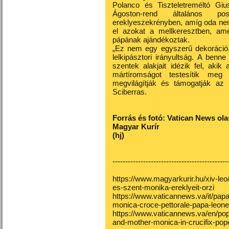
Polanco és Tiszteletreméltó Gi
Ágoston-rend általános pos
ereklyeszekrényben, amíg oda nem
el azokat a mellkeresztben, ame
pápának ajándékoztak.
„Ez nem egy egyszerű dekoráció, 
lelkipásztori irányultság. A ben
szentek alakjait idézik fel, akik
mártíromságot testesítik meg
megvilágítják és támogatják az 
Sciberras.
Forrás és fotó: Vatican News
ola
Magyar Kurír
(hj)
---------------------------------------------
https://www.magyarkurir.hu/xiv-leo
es-szent-monika-ereklyeit-orzi
https://www.vaticannews.va/it/papa
monica-croce-pettorale-papa-leone
https://www.vaticannews.va/en/pop
and-mother-monica-in-crucifix-pop