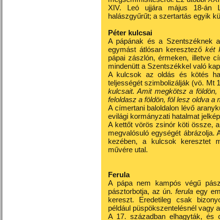
XIV. Leó ujjára május 18-án L
halászgyűrűt; a szertartás egyik kü
Péter kulcsai
A pápának és a Szentszéknek a 
egymást átlósan keresztező
két 
pápai zászlón, érmeken, illetve c
mindenütt a Szentszékkel való kapc
A kulcsok az oldás és kötés ha
teljességét szimbolizálják (vö. Mt 
kulcsait. Amit megkötsz a földön
feloldasz a földön, föl lesz oldva 
A címertani baloldalon lévő aranyku
evilági kormányzati hatalmat jelkép
A kettőt vörös zsinór köti össze, 
megvalósuló egységét ábrázolja. A 
kezében, a kulcsok keresztet mi
művére utal.
Ferula
A pápa nem kampós végű pászto
pásztorbotja, az ún.
ferula
egy em
kereszt. Eredetileg csak bizony
például püspökszentelésnél vagy a
A 17. században elhagyták, és cs