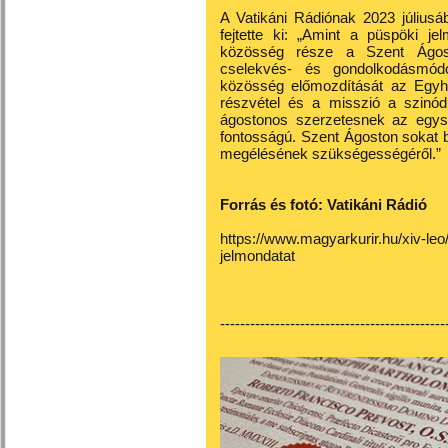
A Vatikáni Rádiónak 2023 júliusá
fejtette ki: „Amint a püspöki j
közösség része a Szent Ágost
cselekvés- és gondolkodásmód
közösség előmozdítását az Egyhá
részvétel és a misszió a szinó
ágostonos szerzetesnek az egys
fontosságú. Szent Ágoston sokat 
megélésének szükségességéről.”
Forrás és fotó:
Vatikáni Rádió
https://www.magyarkurir.hu/xiv-leo
jelmondatat
---------------------------------------------