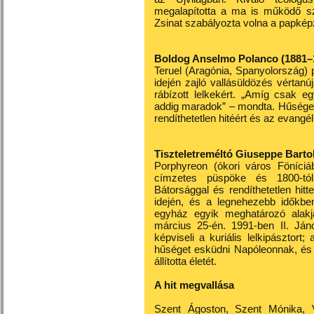
megalapította a ma is működő sz
Zsinat szabályozta volna a papkép
Boldog Anselmo Polanco (1881–
Teruel (Aragónia, Spanyolország)
idején zajló vallásüldözés vértanúj
rábízott lelkekért. „Amíg csak 
addig maradok” – mondta. Hűsége
rendíthetetlen hitéért és az evangé
Tiszteletreméltó Giuseppe Bart
Porphyreon (ókori város Föníci
címzetes püspöke és 1800-tól
Bátorsággal és rendíthetetlen hit
idején, és a legnehezebb időkb
egyház egyik meghatározó alakj
március 25-én. 1991-ben II. Ján
képviseli a kuriális lelkipásztort
hűséget esküdni Napóleonnak, és 
állította életét.
A hit megvallása
Szent Ágoston, Szent Mónika, 