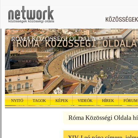
RÓMA KÖZÖSSÉGI OLDALA
NYITÓ
TAGOK
KÉPEK
VIDEÓK
HÍREK
FÓRUM
Róma Közösségi Oldala hí
XIV. Leó pápa címere, jelm