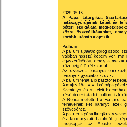
2025.05.18.
A Pápai Liturgikus Szertartá
halászgyűrűjének képét és leír
péteri szolgálata megkezdések
közre összeállításunkat, amel
korábbi írásain alapszik.
Pallium
A pallium a
pallion
görög szóból szá
valóban hosszú köpeny volt, ma 
egyszerűsödött, amely a nyakat ga
közepéig érő két szárral.
Az elveszett bárányra emlékezte
bárányok gyapjából szövik.
A pallium tehát a jó pásztor jelképe,
A május 18-i, XIV. Leó pápa péteri 
Szentatya és a keleti hierarchák
később neki átadott pallium is fekü
A Róma melletti Tre Fontane tra
felnevelnek két bárányt, ezek 
szövéséhez.
A pallium a pápa liturgikus viselete
és kormányzati hatalmát jelkép
megkapják az Apostoli Szé