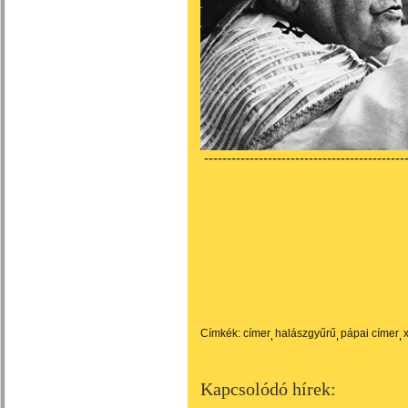
---------------------------------------------
Címkék:
címer
halászgyűrű
pápai címer
Kapcsolódó hírek: