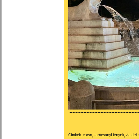
---------------------------------------------
Címkék:
corso
karácsonyi fények
via del 