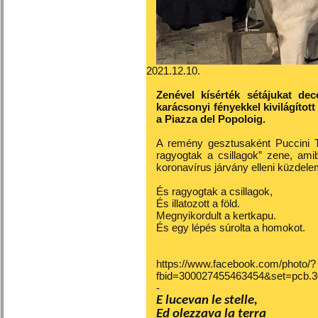
2021.12.10.
Zenével kísérték sétájukat de
karácsonyi fényekkel kivilágítot
a Piazza del Popoloig.
A remény gesztusaként Puccini T
ragyogtak a csillagok” zene, am
koronavírus járvány elleni küzdel
És ragyogtak a csillagok,
És illatozott a föld.
Megnyikordult a kertkapu.
És egy lépés súrolta a homokot.
https://www.facebook.com/photo/?
fbid=300027455463454&set=pcb.
-
E lucevan le stelle,
Ed olezzava la terra