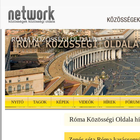
RÓMA KÖZÖSSÉGI OLDALA
NYITÓ
TAGOK
KÉPEK
VIDEÓK
HÍREK
FÓRUM
Róma Közösségi Oldala hí
Zenés séta Róma karácsonyi 