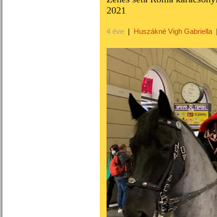
2021
4 éve
|
Huszákné Vigh Gabriella