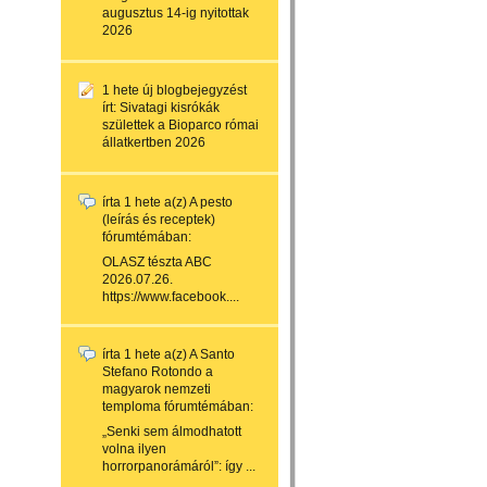
augusztus 14-ig nyitottak
2026
1 hete
új blogbejegyzést
írt:
Sivatagi kisrókák
születtek a Bioparco római
állatkertben 2026
írta
1 hete
a(z)
A pesto
(leírás és receptek)
fórumtémában:
OLASZ tészta ABC
2026.07.26.
https://www.facebook....
írta
1 hete
a(z)
A Santo
Stefano Rotondo a
magyarok nemzeti
temploma
fórumtémában:
„Senki sem álmodhatott
volna ilyen
horrorpanorámáról”: így ...