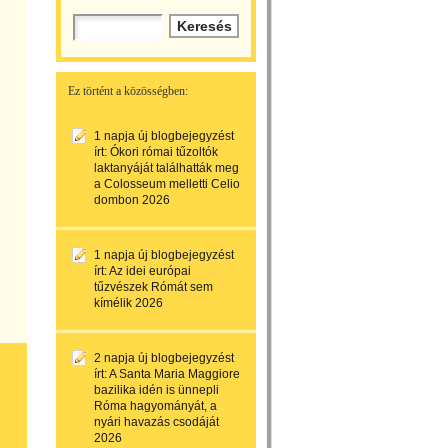
Ez történt a közösségben:
1 napja
új blogbejegyzést
írt:
Ókori római tűzoltók
laktanyáját találhatták meg
a Colosseum melletti Celio
dombon 2026
1 napja
új blogbejegyzést
írt:
Az idei európai
tűzvészek Rómát sem
kímélik 2026
2 napja
új blogbejegyzést
írt:
A Santa Maria Maggiore
bazilika idén is ünnepli
Róma hagyományát, a
nyári havazás csodáját
2026