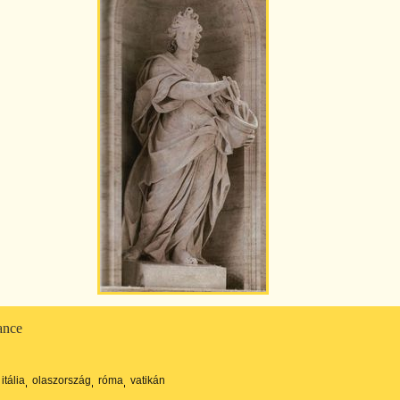
ance
itália
olaszország
róma
vatikán