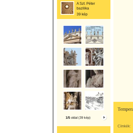
A Szt. Péter
bazilika
39 kép
Temper
1/5
oldal (39 kép)
Címkék: