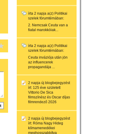
írta
2 napja
a(z)
Politikai
szelek
fórumtémában:
2. Nemcsak Ceuta van a
fiatal marokkóiak...
írta
2 napja
a(z)
Politikai
szelek
fórumtémában:
Ceuta inváziója után jön
az influencerek
propagandája ...
2 napja
új blogbejegyzést
írt:
125 éve született
Vittorio De Sica
filmszínész és Oscar díjas
filmrendező 2026
2 napja
új blogbejegyzést
írt:
Róma Nagy Hideg
klímamenedékei
meghosszabbítva