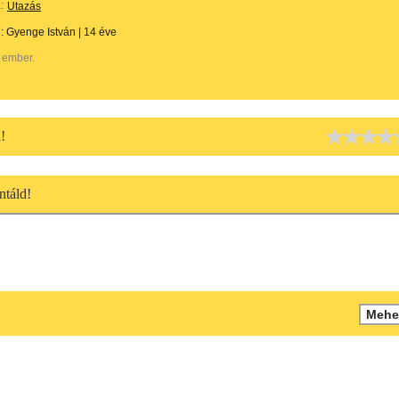
:
Utazás
e:
Gyenge István
|
14 éve
 ember.
!
táld!