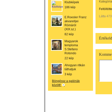
Kategória
Klubképek
186 kép
Feltöltött
Látta 473
E.Roesler Franz
akvarelljei
Rómáról
(XIX.sz.)
82 kép
Értékeld
Magyarok
temploma
S.Stefano
Rotondo
Kommen
22 kép
Ahogyan ritkán
láthatjuk
3 kép
Böngéssz a galériák
között!