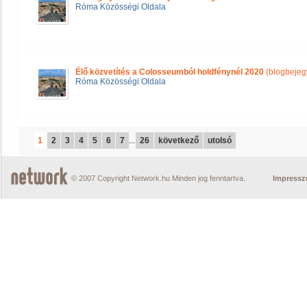
Róma Közösségi Oldala
Élő közvetítés a Colosseumból holdfénynél 2020
(blogbejeg
Róma Közösségi Oldala
1
2
3
4
5
6
7
...
26
következő
utolsó
© 2007 Copyright Network.hu Minden jog fenntartva.
Impress