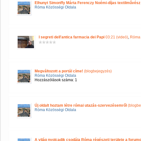
Elhunyt Simonffy Márta Ferenczy Noémi-díjas textilművész
Róma Közösségi Oldala
I segreti dell'antica farmacia dei Papi
03:21 (videó)
,
Róma 
Megváltozott a portál címe!
(blogbejegyzés)
Róma Közösségi Oldala
Hozzászólások száma: 1
Új oldalt hoztam létre római utazás-szervezésemről
(blogbe
Róma Közösségi Oldala
A világ nyolcadik csodája Róma régészeti területe a forum