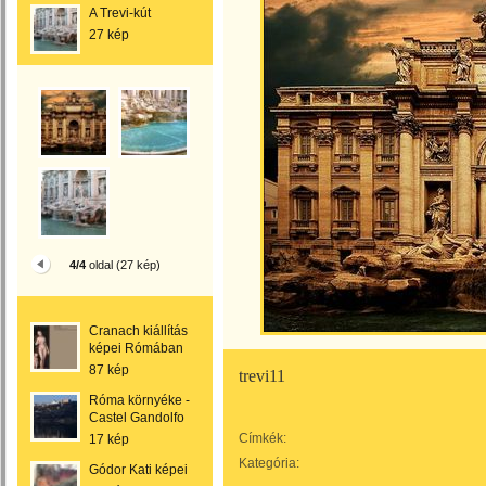
A Trevi-kút
27 kép
4/4
oldal (27 kép)
Cranach kiállítás
képei Rómában
87 kép
trevi11
Róma környéke -
Castel Gandolfo
Címkék:
17 kép
Kategória:
Gódor Kati képei