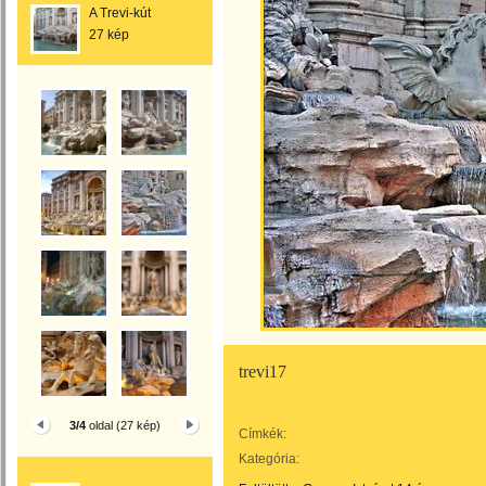
A Trevi-kút
27 kép
trevi17
3/4
oldal (27 kép)
Címkék:
Kategória: