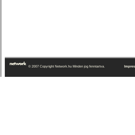
© 2007 Copyright Network.hu Minden jog fenntartva.
Impre