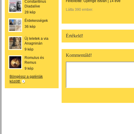
Feltöltötte:
Gyenge István
|
14 éve
Constantinus
Diadalíve
Látta 390 ember.
28 kép
Érdekességek
36 kép
Értékeld!
Új leletek a via
Anagninán
9 kép
Kommentáld!
Romulus és
Remus
9 kép
Böngéssz a galériák
között!