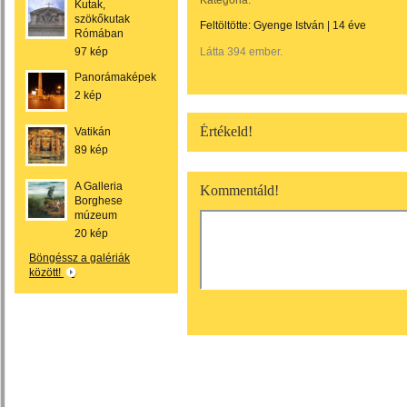
Kategória:
Kutak,
szökőkutak
Feltöltötte:
Gyenge István
|
14 éve
Rómában
97 kép
Látta 394 ember.
Panorámaképek
2 kép
Értékeld!
Vatikán
89 kép
A Galleria
Kommentáld!
Borghese
múzeum
20 kép
Böngéssz a galériák
között!