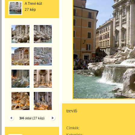
A Trevi-kút
27 kép
trevi6
3/4
oldal (27 kép)
Címkék: