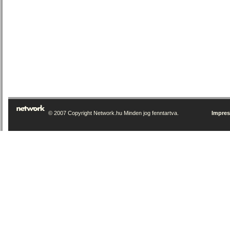
© 2007 Copyright Network.hu Minden jog fenntartva.
Impre