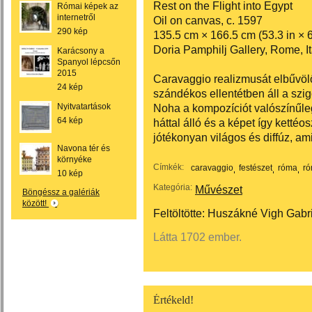
Rest on the Flight into Egypt
Római képek az
internetről
Oil on canvas, c. 1597
290 kép
135.5 cm × 166.5 cm (53.3 in × 6
Doria Pamphilj Gallery, Rome, It
Karácsony a
Spanyol lépcsőn
2015
Caravaggio realizmusát elbűvölő 
24 kép
szándékos ellentétben áll a szi
Nyitvatartások
Noha a kompozíciót valószínűleg
64 kép
háttal álló és a képet így kettéos
jótékonyan világos és diffúz, am
Navona tér és
környéke
Címkék:
caravaggio
festészet
róma
ró
10 kép
Kategória:
Művészet
Böngéssz a galériák
között!
Feltöltötte:
Huszákné Vigh Gabri
Látta 1702 ember.
Értékeld!