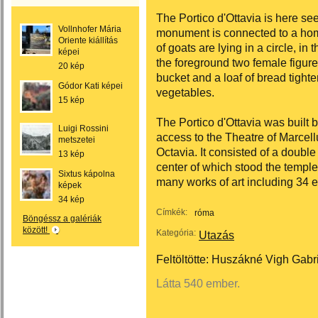
The Portico d'Ottavia is here see
Vollnhofer Mária
monument is connected to a hom
Oriente kiállítás
of goats are lying in a circle, in
képei
the foreground two female figure
20 kép
bucket and a loaf of bread tighte
Gódor Kati képei
vegetables.
15 kép
The Portico d'Ottavia was built
Luigi Rossini
access to the Theatre of Marcell
metszetei
Octavia. It consisted of a doubl
13 kép
center of which stood the temple
Sixtus kápolna
many works of art including 34 e
képek
34 kép
Címkék:
róma
Böngéssz a galériák
között!
Kategória:
Utazás
Feltöltötte:
Huszákné Vigh Gabri
Látta 540 ember.