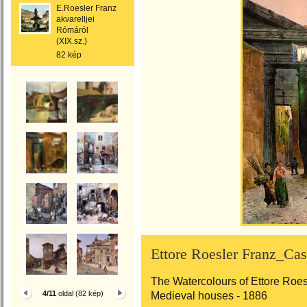
E.Roesler Franz
akvarelljei
Rómáról
(XIX.sz.)
82 kép
Ettore Roesler Franz_Ca
The Watercolours of Ettore Roes
4/11
oldal (82 kép)
Medieval houses - 1886