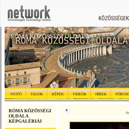
RÓMA KÖZÖSSÉGI OLDALA
NYITÓ
TAGOK
KÉPEK
VIDEÓK
HÍREK
FÓRUM
RÓMA KÖZÖSSÉGI
Di
OLDALA
KÉPGALÉRIÁI