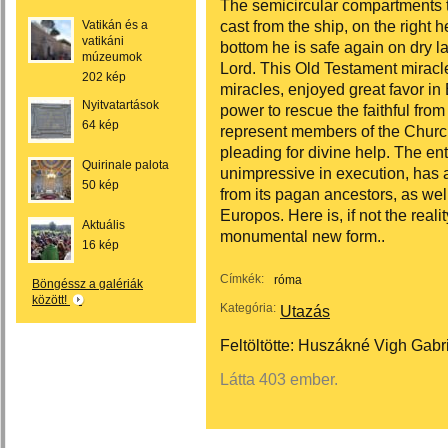
The semicircular compartments tel
cast from the ship, on the right
Vatikán és a
vatikáni
bottom he is safe again on dry l
múzeumok
Lord. This Old Testament miracl
202 kép
miracles, enjoyed great favor in 
Nyitvatartások
power to rescue the faithful from
64 kép
represent members of the Church,
pleading for divine help. The en
Quirinale palota
unimpressive in execution, has a 
50 kép
from its pagan ancestors, as we
Europos. Here is, if not the realit
Aktuális
monumental new form..
16 kép
Címkék:
róma
Böngéssz a galériák
között!
Kategória:
Utazás
Feltöltötte:
Huszákné Vigh Gabri
Látta 403 ember.