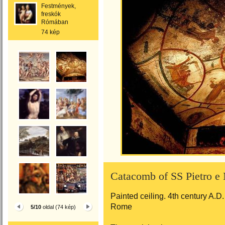
Festmények,
freskók
Rómában
74 kép
Catacomb of SS Pietro e 
Painted ceiling. 4th century A.D
Rome
5/10
oldal (74 kép)