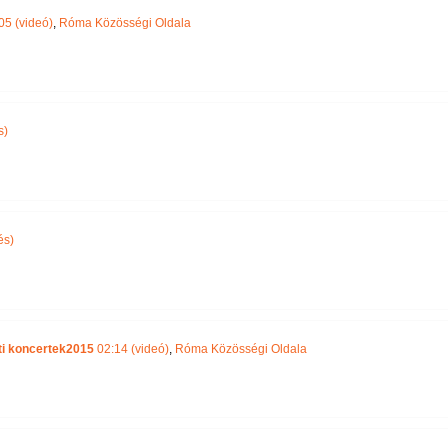
05 (videó)
,
Róma Közösségi Oldala
s)
és)
ti koncertek2015
02:14 (videó)
,
Róma Közösségi Oldala