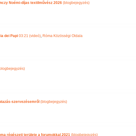
nczy Noémi-díjas textilművész 2026
(blogbejegyzés)
ia dei Papi
03:21 (videó)
,
Róma Közösségi Oldala
blogbejegyzés)
i utazás-szervezésemről
(blogbejegyzés)
óma régészeti területe a forumokkal 2021
(blogbejegyzés)