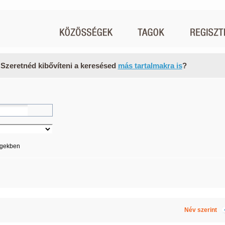
 Szeretnéd kibővíteni a keresésed
más tartalmakra is
?
égekben
Név szerint