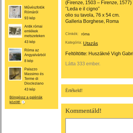
(Firenze, 1503 – Firenze, 1577)
Művészfotók
"Leda e il cigno"
Rómáról
olio su tavola, 76 x 54 cm.
93 kép
Galleria Borghese, Roma
Antik római
emlékek
Címkék:
róma
metszeteken
43 kép
Kategória:
Utazás
Róma az
Feltöltötte:
Huszákné Vigh Gabri
Angyalvárból
8 kép
Látta 333 ember.
Palazzo
Massimo és
Terme di
Diocleziano
43 kép
Értékeld!
Böngéssz a galériák
között!
Kommentáld!