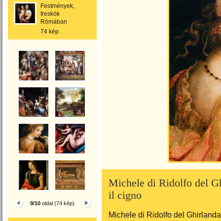
Festmények,
freskók
Rómában
74 kép
Michele di Ridolfo del G
il cigno
9/10
oldal (74 kép)
Michele di Ridolfo del Ghirlanda