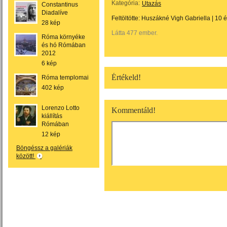
Kategória:
Utazás
Constantinus
Diadalíve
Feltöltötte:
Huszákné Vigh Gabriella
|
10 
28 kép
Látta 477 ember.
Róma környéke
és hó Rómában
2012
6 kép
Értékeld!
Róma templomai
402 kép
Lorenzo Lotto
Kommentáld!
kiállítás
Rómában
12 kép
Böngéssz a galériák
között!