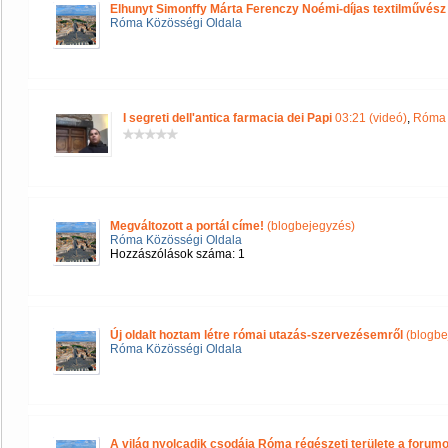
Elhunyt Simonffy Márta Ferenczy Noémi-díjas textilművész
Róma Közösségi Oldala
I segreti dell'antica farmacia dei Papi
03:21 (videó)
,
Róma 
Megváltozott a portál címe!
(blogbejegyzés)
Róma Közösségi Oldala
Hozzászólások száma: 1
Új oldalt hoztam létre római utazás-szervezésemről
(blogbe
Róma Közösségi Oldala
A világ nyolcadik csodája Róma régészeti területe a forum