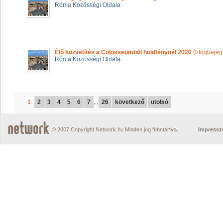
Róma Közösségi Oldala
Élő közvetítés a Colosseumból holdfénynél 2020
(blogbejeg
Róma Közösségi Oldala
1
2
3
4
5
6
7
...
26
következő
utolsó
© 2007 Copyright Network.hu Minden jog fenntartva.
Impress