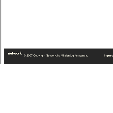
© 2007 Copyright Network.hu Minden jog fenntartva.
Impre