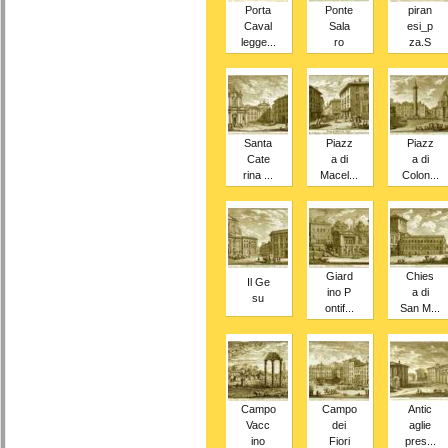
Porta
Ponte
piran
Caval
Sala
esi_p
legge...
ro
za.S
Santa
Piazz
Piazz
Cate
a di
a di
rina ...
Macel...
Colon...
Giard
Chies
Il Ge
ino P
a di
su
ontif...
San M...
Campo
Campo
Antic
Vacc
dei
aglie
ino
Fiori
pres...