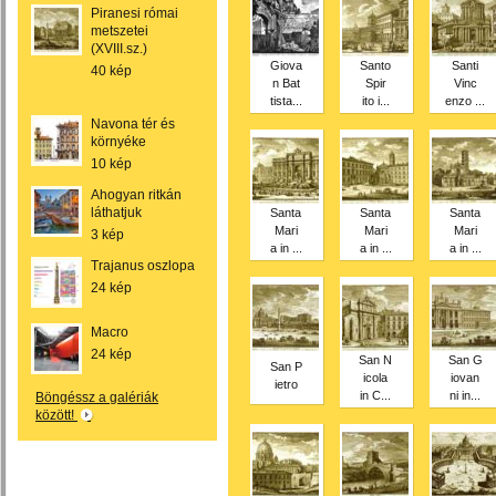
Piranesi római
metszetei
(XVIII.sz.)
Giova
Santo
Santi
40 kép
n Bat
Spir
Vinc
tista...
ito i...
enzo ...
Navona tér és
környéke
10 kép
Ahogyan ritkán
láthatjuk
Santa
Santa
Santa
Mari
Mari
Mari
3 kép
a in ...
a in ...
a in ...
Trajanus oszlopa
24 kép
Macro
24 kép
San N
San G
San P
icola
iovan
ietro
in C...
ni in...
Böngéssz a galériák
között!