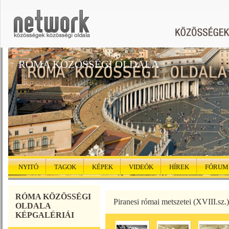
RÓMA KÖZÖSSÉGI OLDALA
NYITÓ
TAGOK
KÉPEK
VIDEÓK
HÍREK
FÓRUM
RÓMA KÖZÖSSÉGI
Piranesi római metszetei (XVIII.sz.)
OLDALA
KÉPGALÉRIÁI