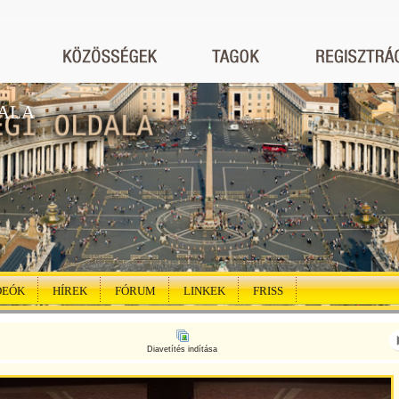
ALA
DEÓK
HÍREK
FÓRUM
LINKEK
FRISS
Diavetítés indítása