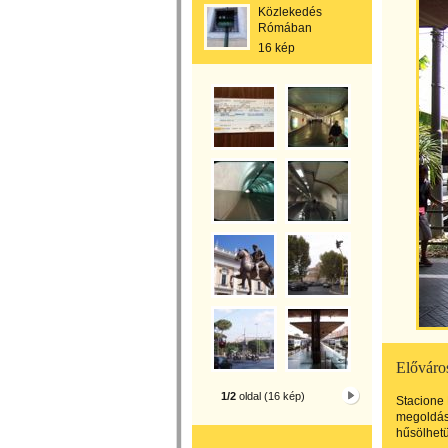
Közlekedés
Rómában
16 kép
Előváros
1/2
oldal (16 kép)
Stacione 
megoldás:
hűsölhet