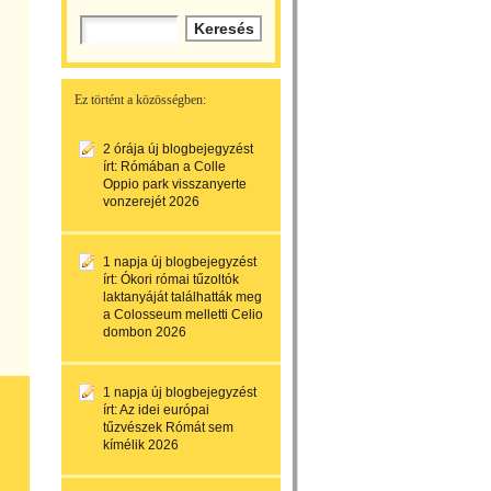
Ez történt a közösségben:
2 órája
új blogbejegyzést
írt:
Rómában a Colle
Oppio park visszanyerte
vonzerejét 2026
1 napja
új blogbejegyzést
írt:
Ókori római tűzoltók
laktanyáját találhatták meg
a Colosseum melletti Celio
dombon 2026
1 napja
új blogbejegyzést
írt:
Az idei európai
tűzvészek Rómát sem
kímélik 2026