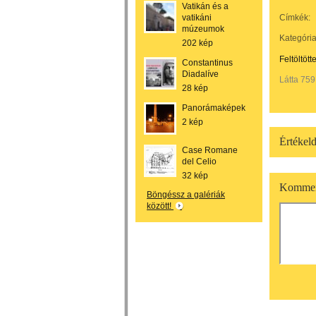
Vatikán és a
vatikáni
Címkék:
múzeumok
Kategória
202 kép
Feltöltött
Constantinus
Diadalíve
Látta 759
28 kép
Panorámaképek
2 kép
Értékeld
Case Romane
del Celio
32 kép
Kommen
Böngéssz a galériák
között!