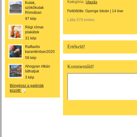
Kategória:
Utazás
Kutak,
szökőkutak
Feltöltötte:
Gyenge István
|
14 éve
Rómában
97 kép
Látta 579 ember.
Régi római
plakátok
31 kép
Értékeld!
Raffaello
karanténban2020
58 kép
Kommentáld!
Ahogyan ritkán
láthatjuk
3 kép
Böngéssz a galériák
között!