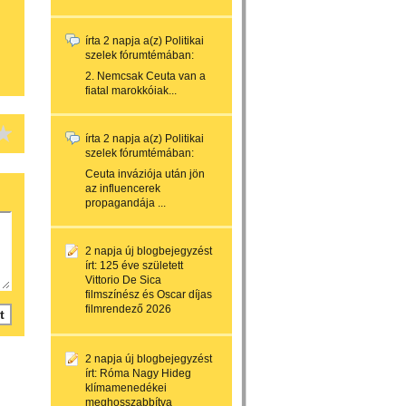
írta
2 napja
a(z)
Politikai
szelek
fórumtémában:
2. Nemcsak Ceuta van a
fiatal marokkóiak...
írta
2 napja
a(z)
Politikai
szelek
fórumtémában:
Ceuta inváziója után jön
az influencerek
propagandája ...
2 napja
új blogbejegyzést
írt:
125 éve született
Vittorio De Sica
filmszínész és Oscar díjas
filmrendező 2026
2 napja
új blogbejegyzést
írt:
Róma Nagy Hideg
klímamenedékei
meghosszabbítva