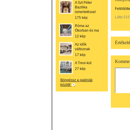
Kategória
A Szt Péter
Bazilika
Feltöltött
ismertetéssel
Látta 515
175 kép
Róma az
Ókorban és ma
12 kép
Értékeld
Az idők
változnak
17 kép
Kommen
A Trevi-kút
27 kép
Böngéssz a galériák
között!