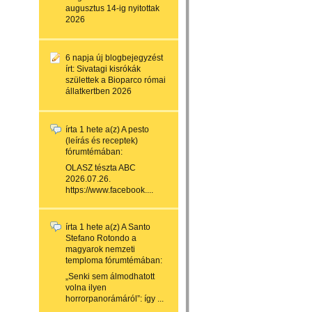
augusztus 14-ig nyitottak
2026
6 napja
új blogbejegyzést
írt:
Sivatagi kisrókák
születtek a Bioparco római
állatkertben 2026
írta
1 hete
a(z)
A pesto
(leírás és receptek)
fórumtémában:
OLASZ tészta ABC
2026.07.26.
https://www.facebook....
írta
1 hete
a(z)
A Santo
Stefano Rotondo a
magyarok nemzeti
temploma
fórumtémában:
„Senki sem álmodhatott
volna ilyen
horrorpanorámáról”: így ...