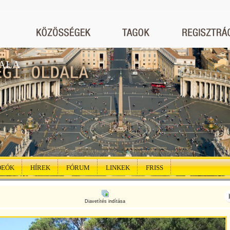
ALA
DEÓK
HÍREK
FÓRUM
LINKEK
FRISS
Diavetítés indítása