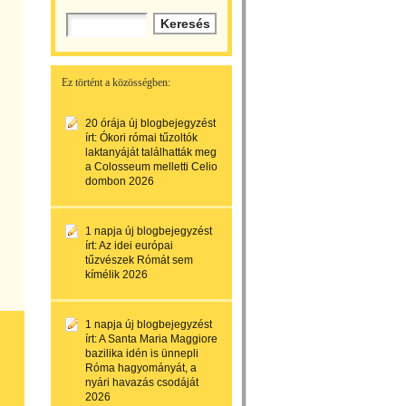
Ez történt a közösségben:
20 órája
új blogbejegyzést
írt:
Ókori római tűzoltók
laktanyáját találhatták meg
a Colosseum melletti Celio
dombon 2026
1 napja
új blogbejegyzést
írt:
Az idei európai
tűzvészek Rómát sem
kímélik 2026
1 napja
új blogbejegyzést
írt:
A Santa Maria Maggiore
bazilika idén is ünnepli
Róma hagyományát, a
nyári havazás csodáját
2026