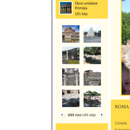
Ókori emlékek
Rómája
181 kép
ROMA 
2/23
oldal (181 kép)
Címkék: