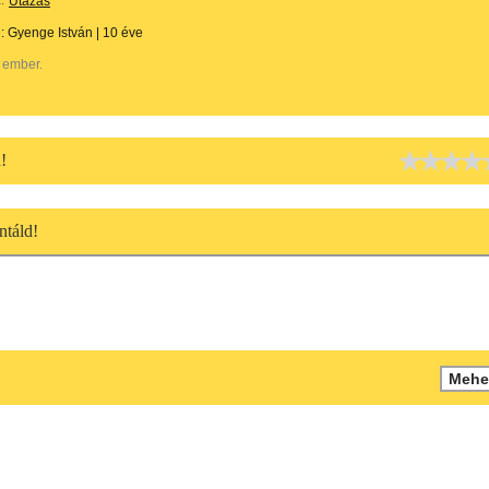
:
Utazás
e:
Gyenge István
|
10 éve
 ember.
!
táld!