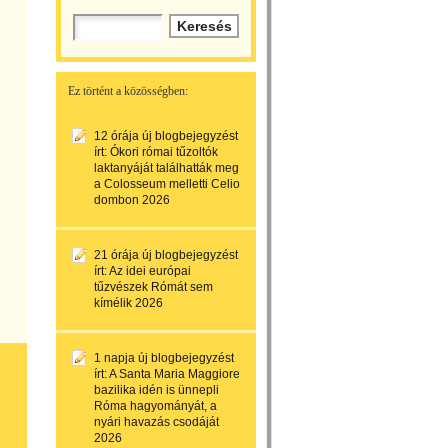
Ez történt a közösségben:
12 órája
új blogbejegyzést
írt:
Ókori római tűzoltók
laktanyáját találhatták meg
a Colosseum melletti Celio
dombon 2026
21 órája
új blogbejegyzést
írt:
Az idei európai
tűzvészek Rómát sem
kímélik 2026
1 napja
új blogbejegyzést
írt:
A Santa Maria Maggiore
bazilika idén is ünnepli
Róma hagyományát, a
nyári havazás csodáját
2026