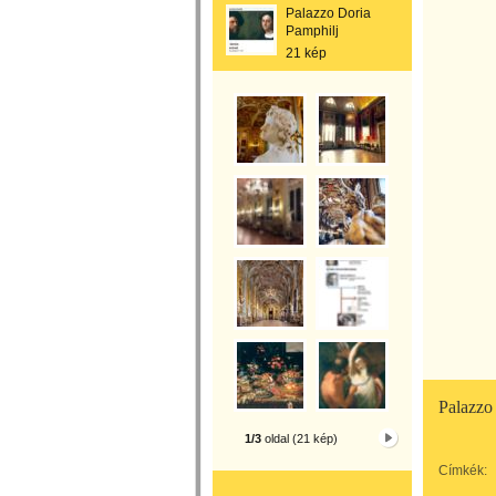
Palazzo Doria
Pamphilj
21 kép
Palazzo
1/3
oldal (21 kép)
Címkék: