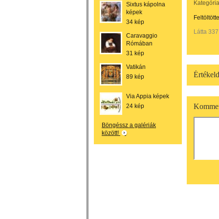
Kategória
Sixtus kápolna
képek
Feltöltött
34 kép
Látta 337
Caravaggio
Rómában
31 kép
Vatikán
Értékeld
89 kép
Via Appia képek
Kommen
24 kép
Böngéssz a galériák
között!