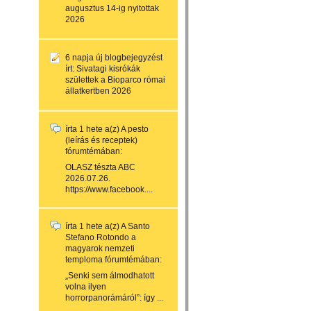
augusztus 14-ig nyitottak
2026
6 napja
új blogbejegyzést
írt:
Sivatagi kisrókák
születtek a Bioparco római
állatkertben 2026
írta
1 hete
a(z)
A pesto
(leírás és receptek)
fórumtémában:
OLASZ tészta ABC
2026.07.26.
https://www.facebook....
írta
1 hete
a(z)
A Santo
Stefano Rotondo a
magyarok nemzeti
temploma
fórumtémában:
„Senki sem álmodhatott
volna ilyen
horrorpanorámáról”: így ...