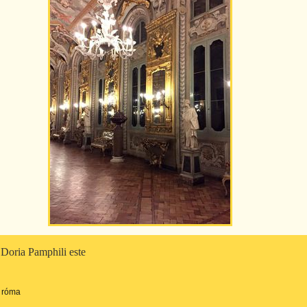
 Doria Pamphili este
róma