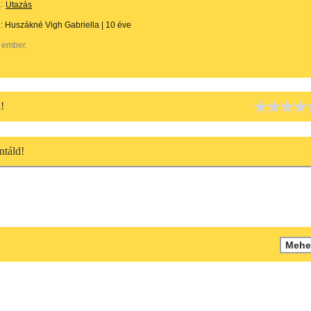
:
Utazás
e:
Huszákné Vigh Gabriella
|
10 éve
 ember.
!
táld!