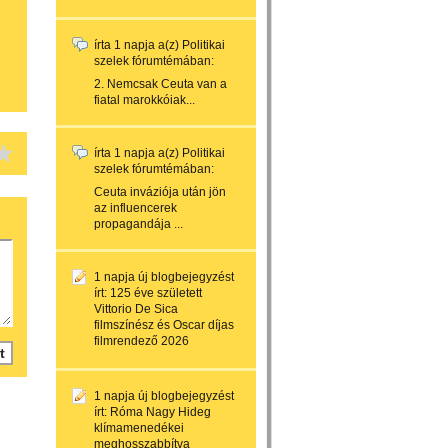
írta
1 napja
a(z)
Politikai
szelek
fórumtémában:
2. Nemcsak Ceuta van a
fiatal marokkóiak...
írta
1 napja
a(z)
Politikai
szelek
fórumtémában:
Ceuta inváziója után jön
az influencerek
propagandája ...
1 napja
új blogbejegyzést
írt:
125 éve született
Vittorio De Sica
filmszínész és Oscar díjas
filmrendező 2026
1 napja
új blogbejegyzést
írt:
Róma Nagy Hideg
klímamenedékei
meghosszabbítva