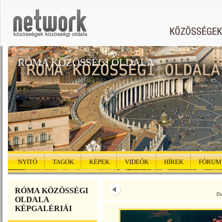
RÓMA KÖZÖSSÉGI OLDALA
NYITÓ
TAGOK
KÉPEK
VIDEÓK
HÍREK
FÓRUM
RÓMA KÖZÖSSÉGI
Di
OLDALA
KÉPGALÉRIÁI