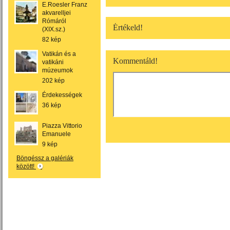
E.Roesler Franz
akvarelljei
Rómáról
Értékeld!
(XIX.sz.)
82 kép
Vatikán és a
Kommentáld!
vatikáni
múzeumok
202 kép
Érdekességek
36 kép
Piazza Vittorio
Emanuele
9 kép
Böngéssz a galériák
között!