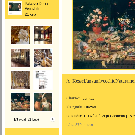
Palazzo Doria
Pamphilj
21 kép
A_KesselJanvanilvecchioNaturamort
Címkék:
vanitas
Kategória:
Utazás
Feltöltötte:
Huszákné Vigh Gabriella
|
15 
1/3
oldal (21 kép)
Látta 370 ember.