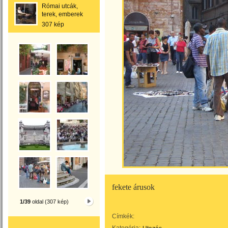
Római utcák,
terek, emberek
307 kép
fekete árusok
1/39
oldal (307 kép)
Címkék: