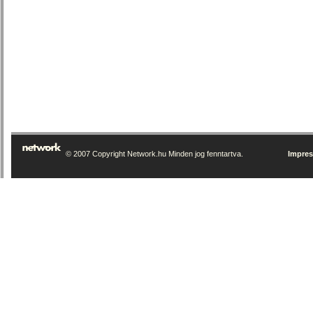
© 2007 Copyright Network.hu Minden jog fenntartva.
Impre