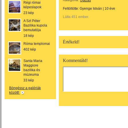
Kategória:
Utazás
Régi római
képeslapok
Feltöltötte:
Gyenge István
|
10 éve
23 kép
Látta 451 ember.
A Szt Péter
Bazilika kupola
bemutatója
18 kép
Értékeld!
Róma templomai
402 kép
Kommentáld!
Santa Maria
Maggiore
bazilika és
múzeuma
33 kép
Böngéssz a galériák
között!