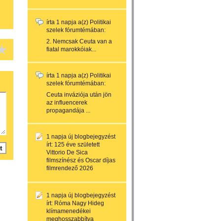
írta
1 napja
a(z)
Politikai
szelek
fórumtémában:
2. Nemcsak Ceuta van a
fiatal marokkóiak...
írta
1 napja
a(z)
Politikai
szelek
fórumtémában:
Ceuta inváziója után jön
az influencerek
propagandája ...
1 napja
új blogbejegyzést
írt:
125 éve született
Vittorio De Sica
filmszínész és Oscar díjas
filmrendező 2026
1 napja
új blogbejegyzést
írt:
Róma Nagy Hideg
klímamenedékei
meghosszabbítva