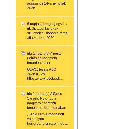
augusztus 14-ig nyitottak
2026
6 napja
új blogbejegyzést
írt:
Sivatagi kisrókák
születtek a Bioparco római
állatkertben 2026
írta
1 hete
a(z)
A pesto
(leírás és receptek)
fórumtémában:
OLASZ tészta ABC
2026.07.26.
https://www.facebook....
írta
1 hete
a(z)
A Santo
Stefano Rotondo a
magyarok nemzeti
temploma
fórumtémában:
„Senki sem álmodhatott
volna ilyen
horrorpanorámáról”: így ...