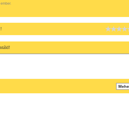
 ember.
!
táld!