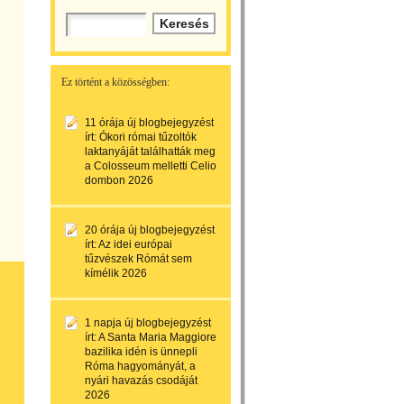
Ez történt a közösségben:
11 órája
új blogbejegyzést
írt:
Ókori római tűzoltók
laktanyáját találhatták meg
a Colosseum melletti Celio
dombon 2026
20 órája
új blogbejegyzést
írt:
Az idei európai
tűzvészek Rómát sem
kímélik 2026
1 napja
új blogbejegyzést
írt:
A Santa Maria Maggiore
bazilika idén is ünnepli
Róma hagyományát, a
nyári havazás csodáját
2026