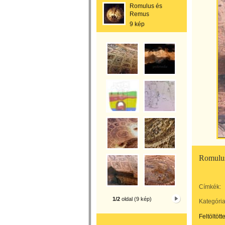
Romulus és
Remus
9 kép
Romulus
Címkék:
1/2
oldal (9 kép)
Kategória
Feltöltött