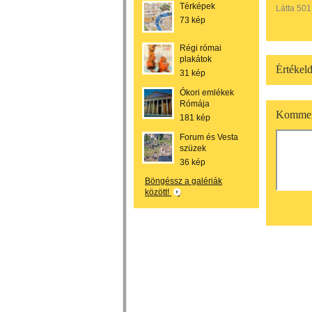
Térképek
Látta 501
73 kép
Régi római
plakátok
Értékeld
31 kép
Ókori emlékek
Rómája
Kommen
181 kép
Forum és Vesta
szüzek
36 kép
Böngéssz a galériák
között!