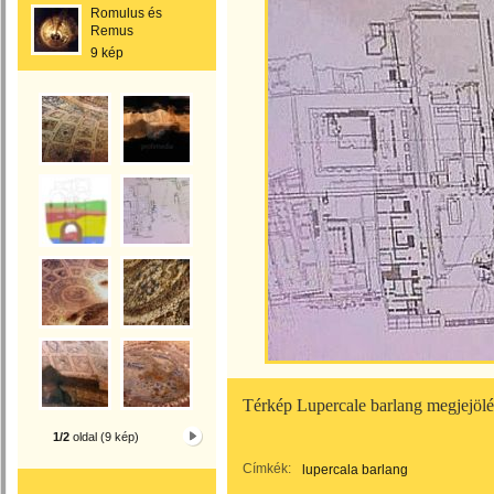
Romulus és
Remus
9 kép
Térkép Lupercale barlang megjejölé
1/2
oldal (9 kép)
Címkék:
lupercala barlang