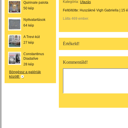
Kategória:
Utazás
Quirinale palota
50 kép
Feltöltötte:
Huszákné Vigh Gabriella
|
15 
Látta 469 ember.
Nyitvatartások
64 kép
A Trevi-kút
27 kép
Értékeld!
Constantinus
Diadalíve
Kommentáld!
28 kép
Böngéssz a galériák
között!