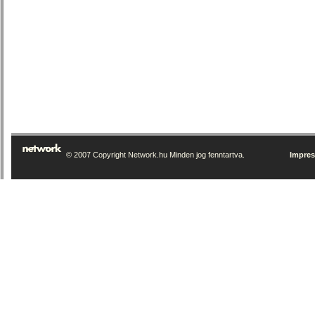
© 2007 Copyright Network.hu Minden jog fenntartva.
Impre