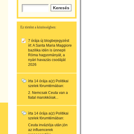
Ez történt a közösségben:
7 órája
új blogbejegyzést
írt:
A Santa Maria Maggiore
bazilika idén is ünnepli
Róma hagyományát, a
nyári havazás csodáját
2026
írta
14 órája
a(z)
Politikai
szelek
fórumtémában:
2. Nemcsak Ceuta van a
fiatal marokkóiak...
írta
14 órája
a(z)
Politikai
szelek
fórumtémában:
Ceuta inváziója után jön
az influencerek