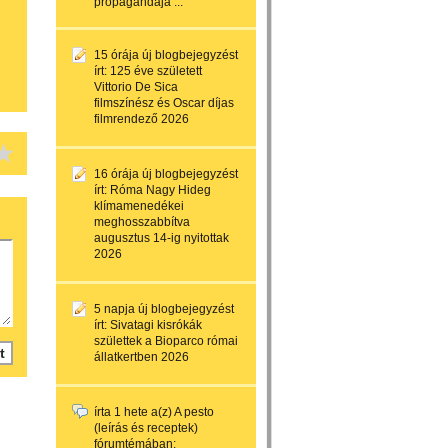
propagandája ...
15 órája
új blogbejegyzést
írt:
125 éve született
Vittorio De Sica
filmszínész és Oscar díjas
filmrendező 2026
16 órája
új blogbejegyzést
írt:
Róma Nagy Hideg
klímamenedékei
meghosszabbítva
augusztus 14-ig nyitottak
2026
5 napja
új blogbejegyzést
írt:
Sivatagi kisrókák
születtek a Bioparco római
állatkertben 2026
írta
1 hete
a(z)
A pesto
(leírás és receptek)
fórumtémában: