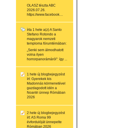
OLASZ tészta ABC
2026.07.26.
https://www.facebook....
írta
1 hete
a(z)
A Santo
Stefano Rotondo a
magyarok nemzeti
temploma
fórumtémában:
„Senki sem álmodhatott
volna ilyen
horrorpanorámáról”: így ...
1 hete
új blogbejegyzést
írt:
Gyerekek kis
Madonnás körmenetével
gazdagodott idén a
Noantri ünnep Rómában
2026
2 hete
új blogbejegyzést
írt:
AS Roma 99
évfordulóját ünnepelte
Rómában 2026