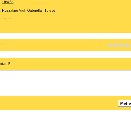
:
Utazás
e:
Huszákné Vigh Gabriella
|
15 éve
 ember.
!
táld!