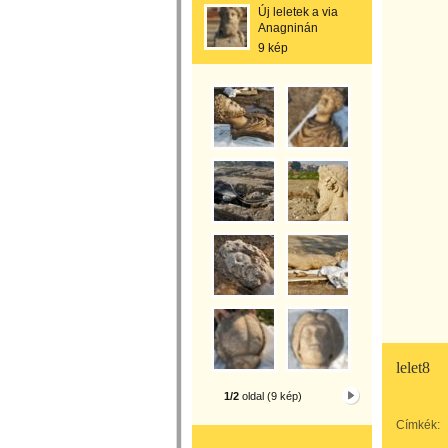
Új leletek a via
Anagninán
9 kép
lelet8
1/2
oldal (9 kép)
Címkék: