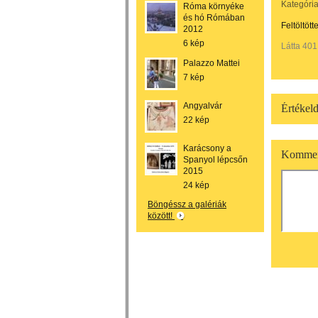
Kategória
Róma környéke
és hó Rómában
Feltöltött
2012
6 kép
Látta 401
Palazzo Mattei
7 kép
Angyalvár
Értékeld
22 kép
Karácsony a
Kommen
Spanyol lépcsőn
2015
24 kép
Böngéssz a galériák
között!