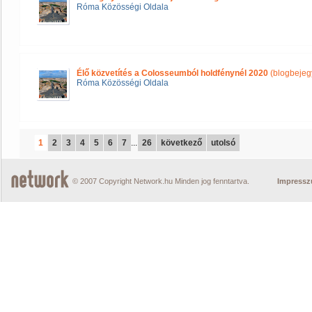
Róma Közösségi Oldala
Élő közvetítés a Colosseumból holdfénynél 2020
(blogbejeg
Róma Közösségi Oldala
1
2
3
4
5
6
7
...
26
következő
utolsó
© 2007 Copyright Network.hu Minden jog fenntartva.
Impress