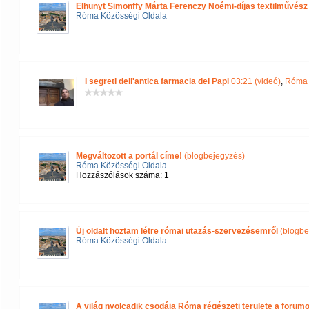
Elhunyt Simonffy Márta Ferenczy Noémi-díjas textilművész
Róma Közösségi Oldala
I segreti dell'antica farmacia dei Papi
03:21 (videó)
,
Róma 
Megváltozott a portál címe!
(blogbejegyzés)
Róma Közösségi Oldala
Hozzászólások száma: 1
Új oldalt hoztam létre római utazás-szervezésemről
(blogbe
Róma Közösségi Oldala
A világ nyolcadik csodája Róma régészeti területe a forum