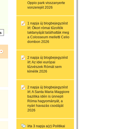
Oppio park visszanyerte
vonzerejét 2026
1 napja
új blogbejegyzést
írt:
Ókori római tűzoltók
laktanyáját találhatták meg
a Colosseum melletti Celio
dombon 2026
2 napja
új blogbejegyzést
írt:
Az idei európai
tűzvészek Rómát sem
kímélik 2026
2 napja
új blogbejegyzést
írt:
A Santa Maria Maggiore
bazilika idén is ünnepli
Róma hagyományát, a
nyári havazás csodáját
2026
írta
3 napja
a(z)
Politikai