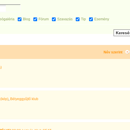
eógaléria
Blog
Fórum
Szavazás
Tip
Esemény
Név szerint
)
(kép)
,
Bélyeggyűjtő klub