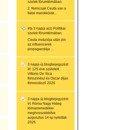
szelek
fórumtémában:
2. Nemcsak Ceuta van a
fiatal marokkóiak...
írta
3 napja
a(z)
Politikai
szelek
fórumtémában:
Ceuta inváziója után jön
az influencerek
propagandája ...
3 napja
új blogbejegyzést
írt:
125 éve született
Vittorio De Sica
filmszínész és Oscar díjas
filmrendező 2026
3 napja
új blogbejegyzést
írt:
Róma Nagy Hideg
klímamenedékei
meghosszabbítva
augusztus 14-ig nyitottak
2026