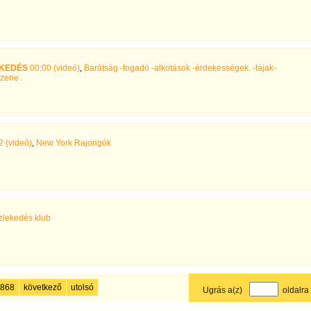
EKEDÉS
00:00 (videó)
,
Barátság -fogadó -alkotások -érdekességek. -tájak-
zene .
 (videó)
,
New York Rajongók
zlekedés klub
868
következő
utolsó
Ugrás a(z)
oldalra