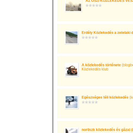
AZ ŐSZI KÖZLEKEDÉS VES
Erdély Közlekedés a zetelaki 
A közlekedés története
(blogb
Közlekedés klub
Egészséges téli közlekedés
(k
norilszk közlekedés és gázai
(