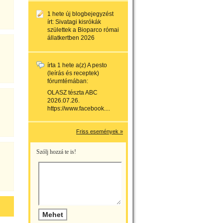
1 hete
új blogbejegyzést
írt:
Sivatagi kisrókák
születtek a Bioparco római
állatkertben 2026
írta
1 hete
a(z)
A pesto
(leírás és receptek)
fórumtémában:
OLASZ tészta ABC
2026.07.26.
https://www.facebook....
Friss események »
Szólj hozzá te is!