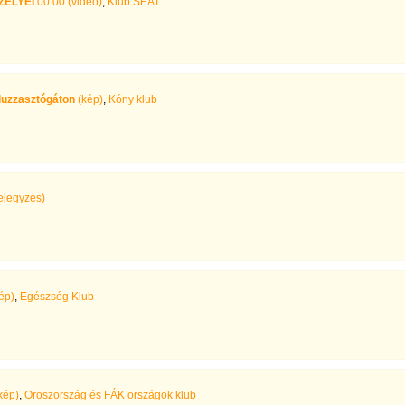
ZÉLYEI
00:00 (videó)
,
Klub SEAT
duzzasztógáton
(kép)
,
Kóny klub
ejegyzés)
ép)
,
Egészség Klub
kép)
,
Oroszország és FÁK országok klub