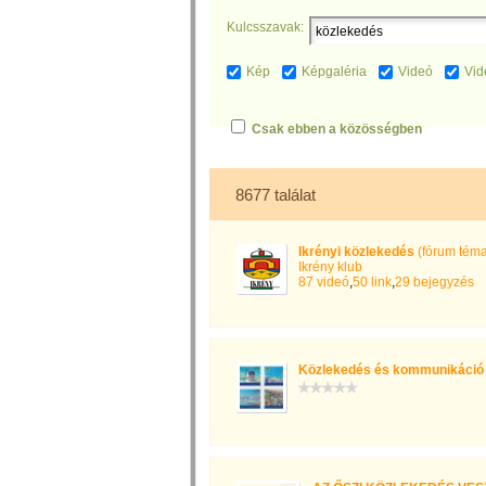
Kulcsszavak:
Kép
Képgaléria
Videó
Vid
Csak ebben a közösségben
8677 találat
Ikrényi közlekedés
(fórum téma
Ikrény klub
87 videó
,
50 link
,
29 bejegyzés
Közlekedés és kommunikáció