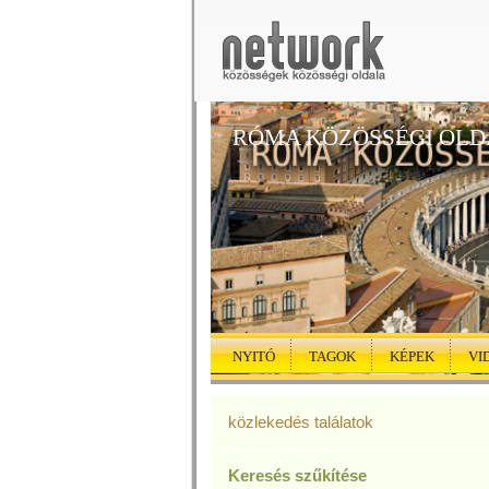
RÓMA KÖZÖSSÉGI OL
NYITÓ
TAGOK
KÉPEK
VI
közlekedés találatok
Keresés szűkítése