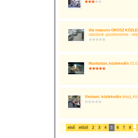
Им повезло OROSZ KÖZL
utazások .gasztronómia - nép
Manhattan, közlekedés
01:02
Vietnam: közlekedés
(kép)
,
Kö
első
előző
2
3
4
5
6
7
8
...