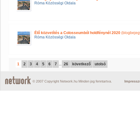
Róma Közösségi Oldala
Élő közvetítés a Colosseumból holdfénynél 2020
(blogbejeg
Róma Közösségi Oldala
1
2
3
4
5
6
7
...
26
következő
utolsó
© 2007 Copyright Network.hu Minden jog fenntartva.
Impress