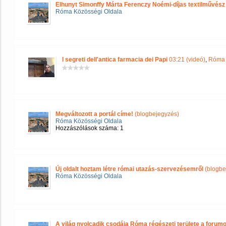
Elhunyt Simonffy Márta Ferenczy Noémi-díjas textilművész
Róma Közösségi Oldala
I segreti dell'antica farmacia dei Papi
03:21 (videó)
,
Róma 
Megváltozott a portál címe!
(blogbejegyzés)
Róma Közösségi Oldala
Hozzászólások száma: 1
Új oldalt hoztam létre római utazás-szervezésemről
(blogbe
Róma Közösségi Oldala
A világ nyolcadik csodája Róma régészeti területe a forum