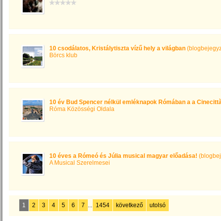
10 csodálatos, Kristálytiszta vízű hely a világban
(blogbejegy
Börcs klub
10 év Bud Spencer nélkül emléknapok Rómában a a Cinecitt
Róma Közösségi Oldala
10 éves a Rómeó és Júlia musical magyar előadása!
(blogbe
A Musical Szerelmesei
1
2
3
4
5
6
7
...
1454
következő
utolsó