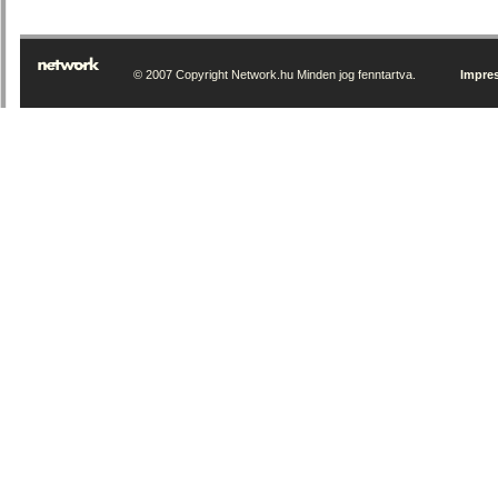
© 2007 Copyright Network.hu Minden jog fenntartva.
Impre