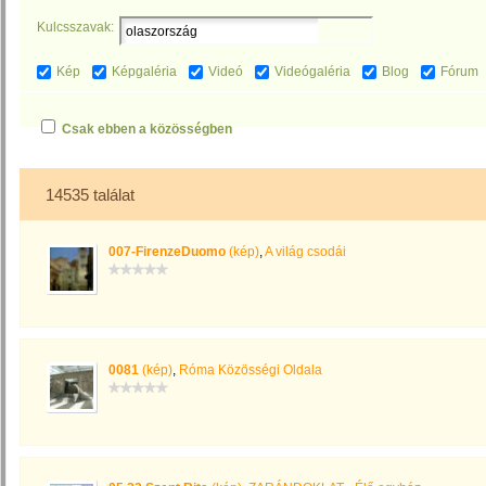
Kulcsszavak:
Kép
Képgaléria
Videó
Videógaléria
Blog
Fórum
Csak ebben a közösségben
14535 találat
007-FirenzeDuomo
(kép)
,
A világ csodái
0081
(kép)
,
Róma Közösségi Oldala