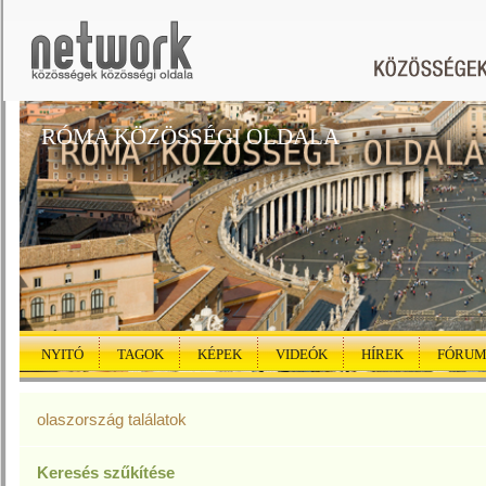
RÓMA KÖZÖSSÉGI OLDALA
NYITÓ
TAGOK
KÉPEK
VIDEÓK
HÍREK
FÓRU
olaszország találatok
Keresés szűkítése