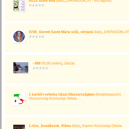
05.22 Szent Rita
(kép)
,
ZARÁNDOKLAT - Élő egyház
0706_Goretti Szent Mária szűz, vértanú
(kép)
,
ZARÁNDOKLAT -
- 089
00:08 (videó)
,
Utazás
1 euróért vehetsz házat Olaszországban
(blogbejegyzés)
Olaszország Közösségi Oldala
1.rész_Ízvadászok_Róma
(kép)
,
Sopron Közösségi Oldala