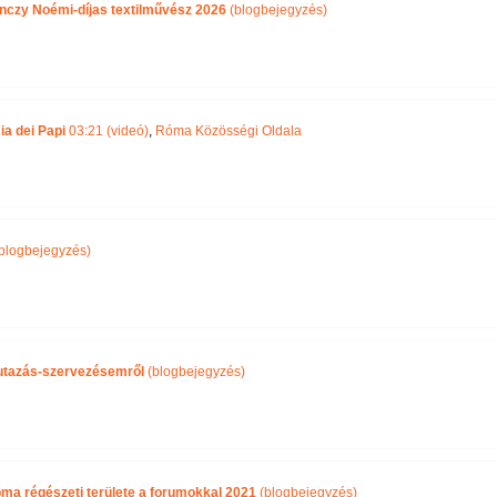
nczy Noémi-díjas textilművész 2026
(blogbejegyzés)
ia dei Papi
03:21 (videó)
,
Róma Közösségi Oldala
blogbejegyzés)
i utazás-szervezésemről
(blogbejegyzés)
óma régészeti területe a forumokkal 2021
(blogbejegyzés)