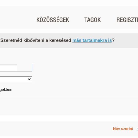
 Szeretnéd kibővíteni a keresésed
más tartalmakra is
?
égekben
Név szerint