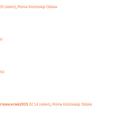
05 (videó)
,
Róma Közösségi Oldala
s)
és)
ti koncertek2015
02:14 (videó)
,
Róma Közösségi Oldala