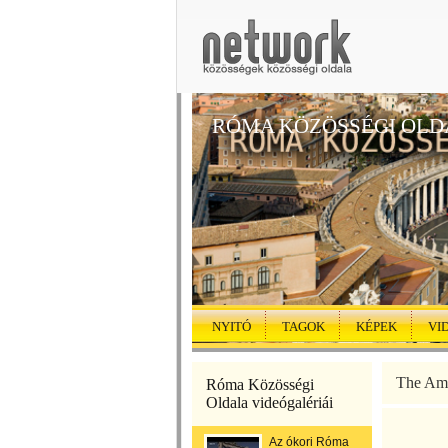
RÓMA KÖZÖSSÉGI OLD
NYITÓ
TAGOK
KÉPEK
VI
The Amp
Róma Közösségi
Oldala videógalériái
Az ókori Róma