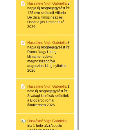
Huszákné Vigh Gabriella
3
napja
új blogbejegyzést írt:
125 éve született Vittorio
De Sica filmszínész és
Oscar díjas filmrendező
2026
Huszákné Vigh Gabriella
3
napja
új blogbejegyzést írt:
Róma Nagy Hideg
klímamenedékei
meghosszabbítva
augusztus 14-ig nyitottak
2026
Huszákné Vigh Gabriella
1
hete
új blogbejegyzést írt:
Sivatagi kisrókák születtek
a Bioparco római
állatkertben 2026
Huszákné Vigh Gabriella
írta
1 hete
a(z)
A pesto