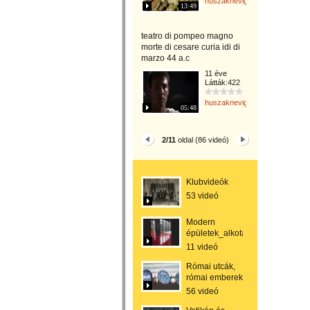
huszaknevighgabriella
13:49
teatro di pompeo magno
morte di cesare curia idi di
marzo 44 a.c
11 éve
Látták:422
huszaknevighgabriella
05:48
2/11
oldal (86 videó)
Klubvideók
53 videó
Modern
épületek_alkotások
11 videó
Római utcák,
római emberek
56 videó