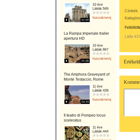
10 éve
Látták:569
Címkék:
huszaknevighgabriella
Kategóri
01:09
Feltöltöt
La Rampa Imperiale trailer
Látta 43
apertura HD
10 éve
Látták:867
huszaknevighgabriella
01:08
Értékeld
The Amphora Graveyard of
Monte Testaccio, Rome
Kommen
11 éve
Látták:438
huszaknevighgabriella
04:44
Il teatro di Pompeo locus
sceleratus
11 éve
Látták:444