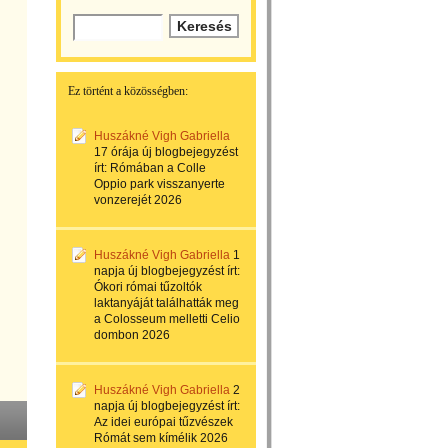
Ez történt a közösségben:
Huszákné Vigh Gabriella
17 órája
új blogbejegyzést
írt:
Rómában a Colle
Oppio park visszanyerte
vonzerejét 2026
Huszákné Vigh Gabriella
1
napja
új blogbejegyzést írt:
Ókori római tűzoltók
laktanyáját találhatták meg
a Colosseum melletti Celio
dombon 2026
Huszákné Vigh Gabriella
2
napja
új blogbejegyzést írt:
Az idei európai tűzvészek
Rómát sem kímélik 2026