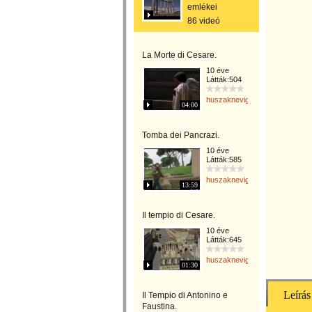
emlékei
86 videó
La Morte di Cesare.
10 éve
Látták:504
huszaknevighgabriella
04:00
Tomba dei Pancrazi.
10 éve
Látták:585
huszaknevighgabriella
13:59
Il tempio di Cesare.
10 éve
Látták:645
huszaknevighgabriella
01:30
Leírás
Il Tempio di Antonino e
Faustina.