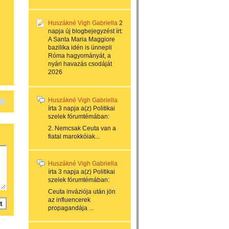
Huszákné Vigh Gabriella
2
napja
új blogbejegyzést írt:
A Santa Maria Maggiore
bazilika idén is ünnepli
Róma hagyományát, a
nyári havazás csodáját
2026
Huszákné Vigh Gabriella
írta
3 napja
a(z)
Politikai
szelek
fórumtémában:
2. Nemcsak Ceuta van a
fiatal marokkóiak...
Huszákné Vigh Gabriella
írta
3 napja
a(z)
Politikai
szelek
fórumtémában:
Ceuta inváziója után jön
az influencerek
propagandája ...