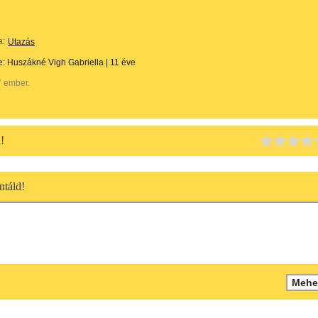
a:
Utazás
te:
Huszákné Vigh Gabriella
|
11 éve
7 ember.
!
táld!