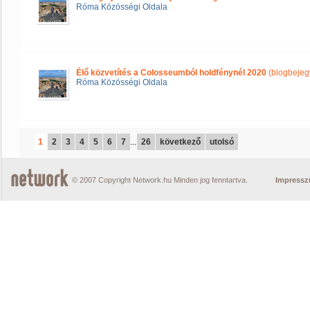
Róma Közösségi Oldala
Élő közvetítés a Colosseumból holdfénynél 2020
(blogbejeg
Róma Közösségi Oldala
1
2
3
4
5
6
7
...
26
következő
utolsó
© 2007 Copyright Network.hu Minden jog fenntartva.
Impress