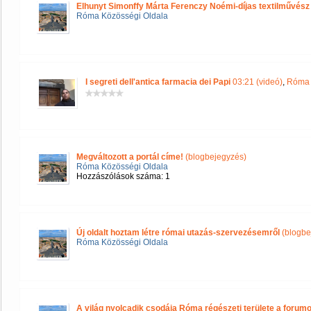
Elhunyt Simonffy Márta Ferenczy Noémi-díjas textilművész
Róma Közösségi Oldala
I segreti dell'antica farmacia dei Papi
03:21 (videó)
,
Róma 
Megváltozott a portál címe!
(blogbejegyzés)
Róma Közösségi Oldala
Hozzászólások száma: 1
Új oldalt hoztam létre római utazás-szervezésemről
(blogbe
Róma Közösségi Oldala
A világ nyolcadik csodája Róma régészeti területe a forum