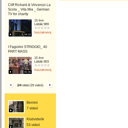
Cliff Richard & Vincenzo La
Scola _ Vita Mia _ German
TV for charity
15 éve
Látták:989
huszaknevighgabriella
04:10
I Fagiolini STRIGGIO_ 40
PART MASS
15 éve
Látták:903
huszaknevighgabriella
05:36
2/4
oldal (29 videó)
Bernini
7 videó
Klubvideók
53 videó