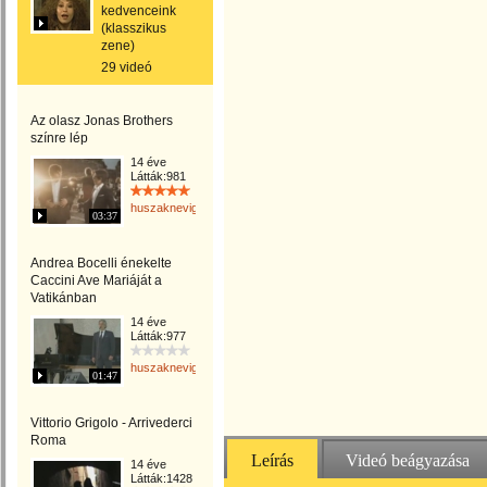
kedvenceink
(klasszikus
zene)
29 videó
Az olasz Jonas Brothers
színre lép
14 éve
Látták:981
huszaknevighgabriella
03:37
Andrea Bocelli énekelte
Caccini Ave Mariáját a
Vatikánban
14 éve
Látták:977
huszaknevighgabriella
01:47
Vittorio Grigolo - Arrivederci
Roma
Leírás
Videó beágyazása
14 éve
Látták:1428