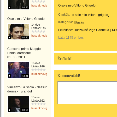
O sole mio-Vittorio Grigolo
huszaknevighgabriella
03:32
Címkék:
o sole mio-vittorio grigolo
O sole mio-Vittorio Grigolo
Kategória:
Utazás
14 éve
Látták:1146
Feltöltötte:
Huszákné Vigh Gabriella
|
14 
huszaknevighgabriella
Látta 1145 ember.
03:50
Concerto primo Maggio -
Ennio Morricone -
01_05_2011
Értékeld!
15 éve
Látták:996
huszaknevighgabriella
Kommentáld!
13:31
Vincenzo La Scola - Nessun
dorma - Turandot
15 éve
Látták:922
huszaknevighgabriella
03:54