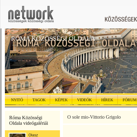
RÓMA KÖZÖSSÉGI OLDALA
NYITÓ
TAGOK
KÉPEK
VIDEÓK
HÍREK
FÓRUM
O sole mio-Vittorio Grigolo
Róma Közösségi
Oldala videógalériái
Olasz