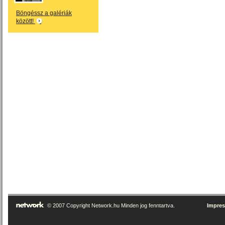
Böngéssz a galériák
között!
© 2007 Copyright Network.hu Minden jog fenntartva.
Impre