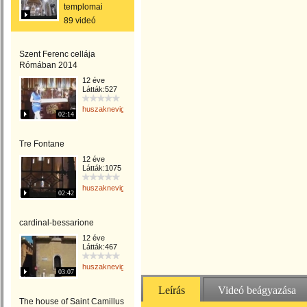
templomai
89 videó
Szent Ferenc cellája
Rómában 2014
12 éve
Látták:527
huszaknevighgabriella
02:14
Tre Fontane
12 éve
Látták:1075
huszaknevighgabriella
02:42
cardinal-bessarione
12 éve
Látták:467
huszaknevighgabriella
03:07
Leírás
Videó beágyazása
The house of Saint Camillus