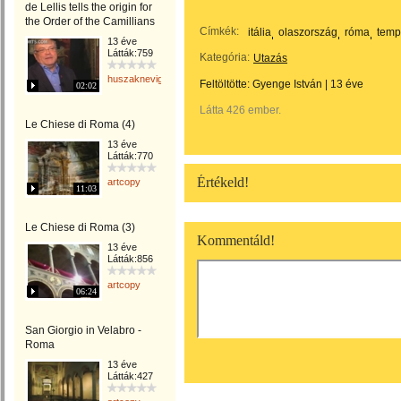
de Lellis tells the origin for
the Order of the Camillians
Címkék:
itália
olaszország
róma
temp
13 éve
Látták:759
Kategória:
Utazás
huszaknevighgabriella
Feltöltötte:
Gyenge István
|
13 éve
02:02
Látta 426 ember.
Le Chiese di Roma (4)
13 éve
Látták:770
Értékeld!
artcopy
11:03
Le Chiese di Roma (3)
Kommentáld!
13 éve
Látták:856
artcopy
06:24
San Giorgio in Velabro -
Roma
13 éve
Látták:427