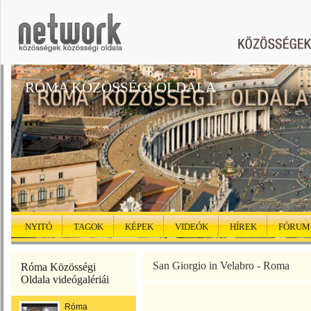
RÓMA KÖZÖSSÉGI OLDALA
NYITÓ
TAGOK
KÉPEK
VIDEÓK
HÍREK
FÓRUM
San Giorgio in Velabro - Roma
Róma Közösségi
Oldala videógalériái
Róma