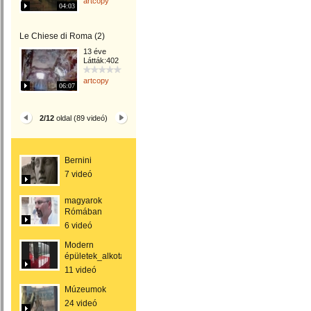
artcopy
04:03
Le Chiese di Roma (2)
13 éve
Látták:402
artcopy
06:07
2/12
oldal (89 videó)
Bernini
7 videó
magyarok
Rómában
6 videó
Modern
épületek_alkotások
11 videó
Múzeumok
24 videó