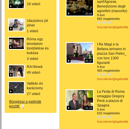
sant'Agnese,
16 videó
Benedizione degli
agnellini (manortiz)
05:04
9 éve
682 megtekintés
Utazáshoz jól
jöhet
huszaknevighgabriella
1 videó
Róma egy
birodalom
I Re Magi e la
tündöklése és
Befana arrivano in
bukása
piazza San Pietro_
con loro 1300
3 videó
01:37
figuranti
RAI filmek
9 éve
455 megtekintés
49 videó
huszaknevighgabriella
Vatikán és
karácsony
La Festa di Roma
27 videó
omaggia Gregory
Peck a piazza di
Böngéssz a galériák
Spagna
között!
01:24
9 éve
632 megtekintés
huszaknevighgabriella