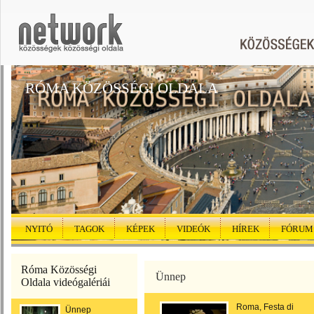
RÓMA KÖZÖSSÉGI OLDALA
NYITÓ
TAGOK
KÉPEK
VIDEÓK
HÍREK
FÓRUM
Róma Közösségi
Ünnep
Oldala videógalériái
Roma, Festa di
Ünnep