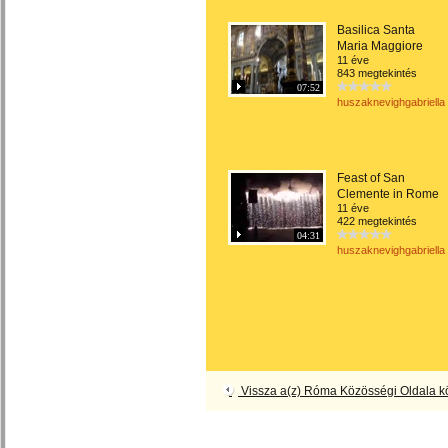
Basilica Santa
Maria Maggiore
11 éve
843 megtekintés
07:52
huszaknevighgabriella
Feast of San
Clemente in Rome
11 éve
422 megtekintés
04:31
huszaknevighgabriella
Vissza a(z) Róma Közösségi Oldala k