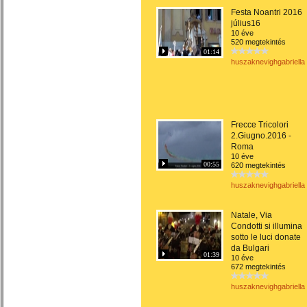
Festa Noantri 2016
július16
10 éve
520 megtekintés
01:14
huszaknevighgabriella
Frecce Tricolori
2.Giugno.2016 -
Roma
10 éve
00:55
620 megtekintés
huszaknevighgabriella
Natale, Via
Condotti si illumina
sotto le luci donate
da Bulgari
01:39
10 éve
672 megtekintés
huszaknevighgabriella